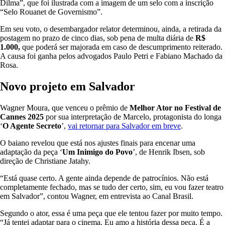
Dilma”, que foi ilustrada com a imagem de um selo com a inscrição
“Selo Rouanet de Governismo”.
Em seu voto, o desembargador relator determinou, ainda, a retirada da
postagem no prazo de cinco dias, sob pena de multa diária de
R$
1.000,
que poderá ser majorada em caso de descumprimento reiterado.
A causa foi ganha pelos advogados Paulo Petri e Fabiano Machado da
Rosa.
Novo projeto em Salvador
Wagner Moura, que venceu o prêmio de
Melhor Ator no Festival de
Cannes 2025
por sua interpretação de Marcelo, protagonista do longa
‘
O Agente Secreto
’,
vai retornar para Salvador em breve
.
O baiano revelou que está nos ajustes finais para encenar uma
adaptação da peça ‘
Um Inimigo do Povo
’, de Henrik Ibsen, sob
direção de Christiane Jatahy.
“Está quase certo. A gente ainda depende de patrocínios. Não está
completamente fechado, mas se tudo der certo, sim, eu vou fazer teatro
em Salvador”, contou Wagner, em entrevista ao Canal Brasil.
Segundo o ator, essa é uma peça que ele tentou fazer por muito tempo.
“Já tentei adaptar para o cinema. Eu amo a história dessa peça. É a