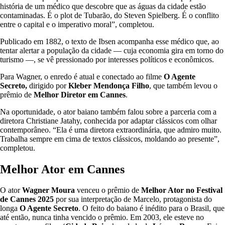
história de um médico que descobre que as águas da cidade estão
contaminadas. É o plot de Tubarão, do Steven Spielberg. É o conflito
entre o capital e o imperativo moral”, completou.
Publicado em 1882, o texto de Ibsen acompanha esse médico que, ao
tentar alertar a população da cidade — cuja economia gira em torno do
turismo —, se vê pressionado por interesses políticos e econômicos.
Para Wagner, o enredo é atual e conectado ao filme
O Agente
Secreto,
dirigido por
Kleber Mendonça Filho
, que também levou o
prêmio de
Melhor Diretor em Cannes
.
Na oportunidade, o ator baiano também falou sobre a parceria com a
diretora Christiane Jatahy, conhecida por adaptar clássicos com olhar
contemporâneo. “Ela é uma diretora extraordinária, que admiro muito.
Trabalha sempre em cima de textos clássicos, moldando ao presente”,
completou.
Melhor Ator em Cannes
O ator
Wagner Moura
venceu o prêmio de
Melhor Ator no Festival
de Cannes 2025
por sua interpretação de Marcelo, protagonista do
longa
O Agente Secreto
. O feito do baiano é inédito para o Brasil, que
até então, nunca tinha vencido o prêmio. Em 2003, ele esteve no