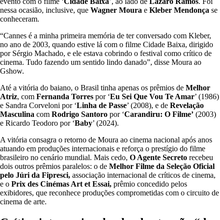
evento com o filme ‘
Cidade Baixa
’, ao lado de
Lázaro Ramos
. Foi
nessa ocasião, inclusive, que
Wagner Moura
e
Kleber Mendonça
se
conheceram.
“Cannes é a minha primeira memória de ter conversado com Kleber,
no ano de 2003, quando estive lá com o filme Cidade Baixa, dirigido
por Sérgio Machado, e ele estava cobrindo o festival como crítico de
cinema. Tudo fazendo um sentido lindo danado”, disse Moura ao
Gshow.
Até a vitória do baiano, o Brasil tinha apenas os prêmios de
Melhor
Atriz
, com
Fernanda Torres
por ‘
Eu Sei Que Vou Te Amar
’ (1986)
e Sandra Corveloni por ‘
Linha de Passe
’ (2008), e de
Revelação
Masculina
com
Rodrigo Santoro
por ‘
Carandiru: O Filme’
(2003)
e Ricardo Teodoro por ‘
Baby
’ (2024).
A vitória consagra o retorno de Moura ao cinema nacional após anos
atuando em produções internacionais e reforça o prestígio do filme
brasileiro no cenário mundial. Mais cedo,
O Agente Secreto
recebeu
dois outros prêmios paralelos: o de
Melhor Filme da Seleção Oficial
pelo Júri da Fipresci,
associação internacional de críticos de cinema,
e o
Prix des Cinémas Art et Essai,
prêmio concedido pelos
exibidores, que reconhece produções comprometidas com o circuito de
cinema de arte.