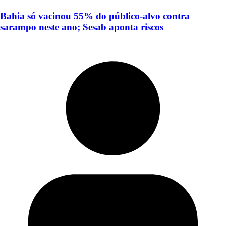
Bahia só vacinou 55% do público-alvo contra
sarampo neste ano; Sesab aponta riscos