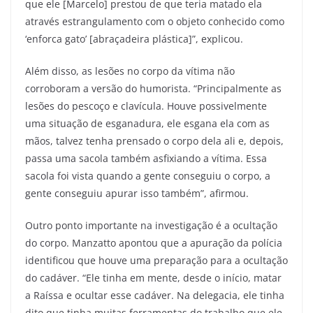
que ele [Marcelo] prestou de que teria matado ela
através estrangulamento com o objeto conhecido como
‘enforca gato’ [abraçadeira plástica]”, explicou.
Além disso, as lesões no corpo da vítima não
corroboram a versão do humorista. “Principalmente as
lesões do pescoço e clavícula. Houve possivelmente
uma situação de esganadura, ele esgana ela com as
mãos, talvez tenha prensado o corpo dela ali e, depois,
passa uma sacola também asfixiando a vítima. Essa
sacola foi vista quando a gente conseguiu o corpo, a
gente conseguiu apurar isso também”, afirmou.
Outro ponto importante na investigação é a ocultação
do corpo. Manzatto apontou que a apuração da polícia
identificou que houve uma preparação para a ocultação
do cadáver. “Ele tinha em mente, desde o início, matar
a Raíssa e ocultar esse cadáver. Na delegacia, ele tinha
dito que tinha muitas ferramentas do trabalho que ele