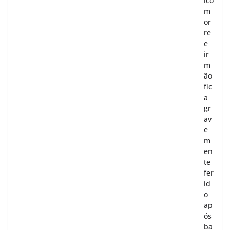
ico
m
or
re
e
ir
m
ão
fic
a
gr
av
e
m
en
te
fer
id
o
ap
ós
ba