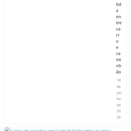
tid
a
en
tre
ca
rr
o
e
ca
mi
nh
ão
19
de
jun
ho
de
20
26