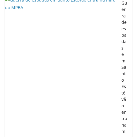
Gu
er
ra
de
es
pa
da
s
e
m
Sa
nt
o
Es
té
vã
o
en
tra
na
mi