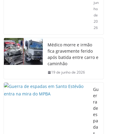
jun
ho
de
20
26
Médico morre e irmão
fica gravemente ferido
após batida entre carro e
caminhão
19 de junho de 2026
Gu
er
ra
de
es
pa
da
s