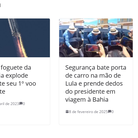
m
 foguete da
Segurança bate porta
ia explode
de carro na mão de
te seu 1º voo
Lula e prende dedos
te
do presidente em
viagem à Bahia
bril de 2023
0
8 de fevereiro de 2025
0