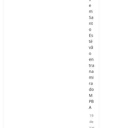
e
m
Sa
nt
o
Es
té
vã
o
en
tra
na
mi
ra
do
M
PB
A
19
de
jun