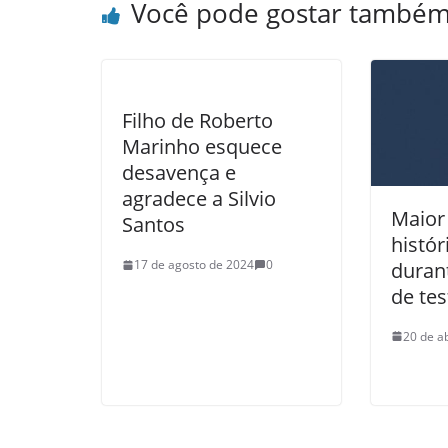
Você pode gostar també
Filho de Roberto
Marinho esquece
desavença e
agradece a Silvio
Maior
Santos
histór
17 de agosto de 2024
0
duran
de tes
20 de a