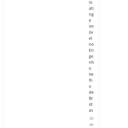
io
ati
ng
e
im
óv
el
no
En
ge
nh
o
Ve
lh
o
de
Br
ot
as
30
de