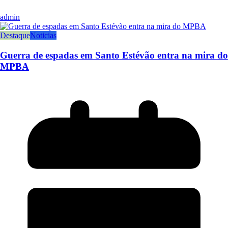
admin
Destaque
Noticias
Guerra de espadas em Santo Estévão entra na mira do
MPBA