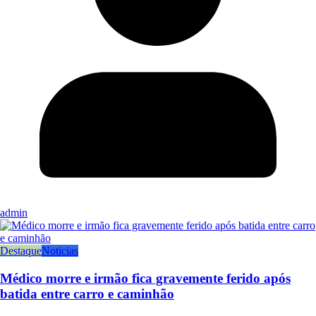
admin
Destaque
Noticias
Médico morre e irmão fica gravemente ferido após
batida entre carro e caminhão