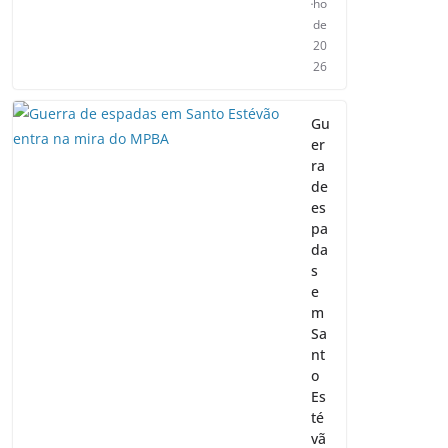
ho
de
20
26
Gu
er
ra
de
es
pa
da
s
e
m
Sa
nt
o
Es
té
vã