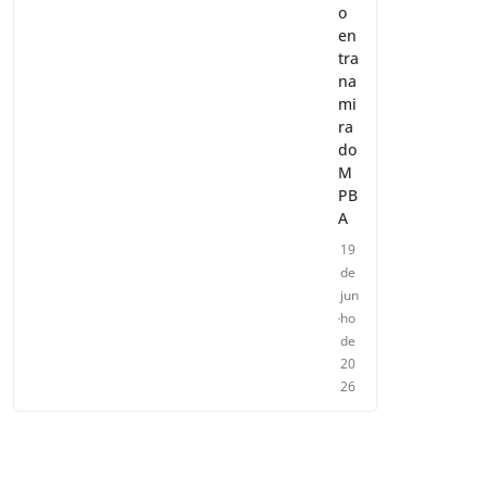
o
en
tra
na
mi
ra
do
M
PB
A
19
de
jun
ho
de
20
26