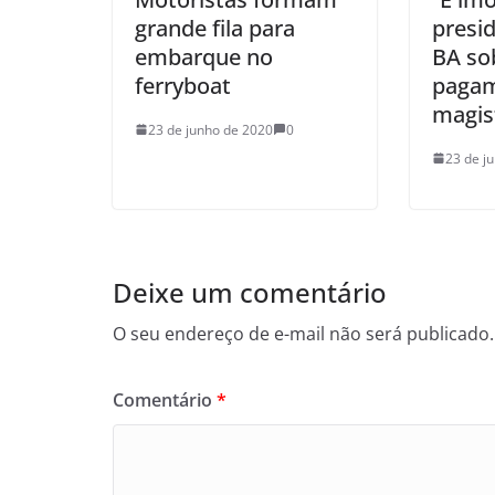
grande fila para
presi
embarque no
BA sob
ferryboat
pagam
magis
23 de junho de 2020
0
23 de j
Deixe um comentário
O seu endereço de e-mail não será publicado.
Comentário
*