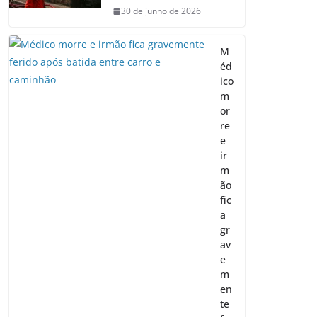
30 de junho de 2026
M
éd
ico
m
or
re
e
ir
m
ão
fic
a
gr
av
e
m
en
te