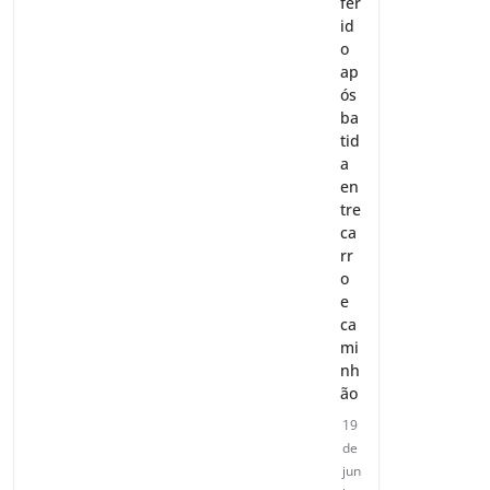
fer
id
o
ap
ós
ba
tid
a
en
tre
ca
rr
o
e
ca
mi
nh
ão
19
de
jun