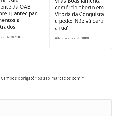
Vilas-Boas lamenta
dente da OAB-
comércio aberto em
re TJ antecipar
Vitória da Conquista
entos a
e pede: ‘Não vá para
trados
a rua’
unho de 2020
0
6 de abril de 2020
0
Campos obrigatórios são marcados com
*