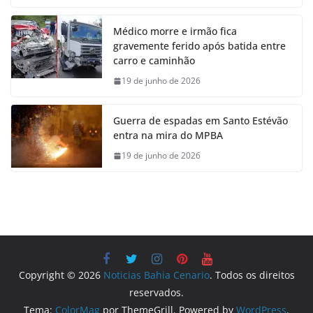
Médico morre e irmão fica
gravemente ferido após batida entre
carro e caminhão
19 de junho de 2026
Guerra de espadas em Santo Estévão
entra na mira do MPBA
19 de junho de 2026
Copyright © 2026
Noticias Bahia Cenario
. Todos os direitos
reservados.
Tema:
ColorMag
por ThemeGrill. Powered by
WordPress
.