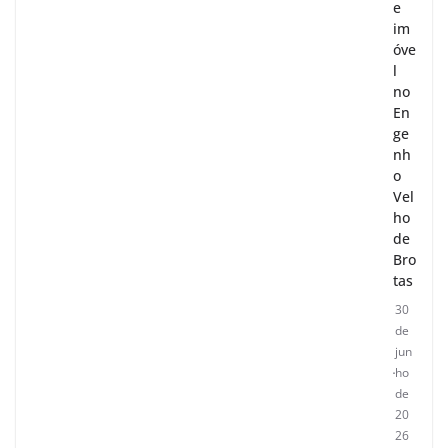
e
im
óve
l
no
En
ge
nh
o
Vel
ho
de
Bro
tas
30
de
jun
ho
de
20
26