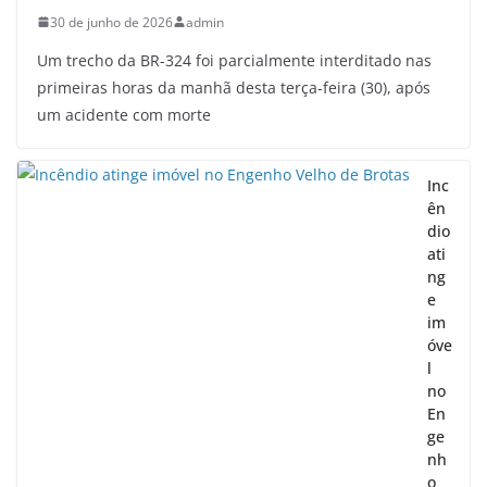
30 de junho de 2026
admin
Um trecho da BR-324 foi parcialmente interditado nas
primeiras horas da manhã desta terça-feira (30), após
um acidente com morte
Inc
ên
dio
ati
ng
e
im
óve
l
no
En
ge
nh
o