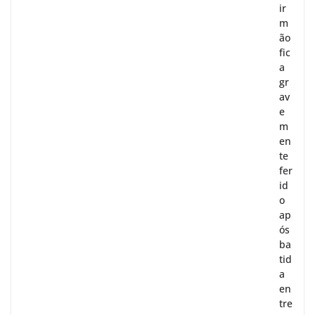
ir
m
ão
fic
a
gr
av
e
m
en
te
fer
id
o
ap
ós
ba
tid
a
en
tre