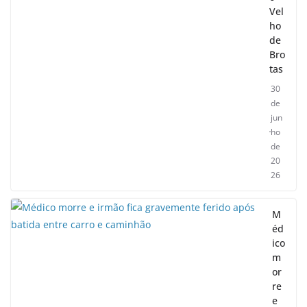
Vel
ho
de
Bro
tas
30
de
jun
ho
de
20
26
M
éd
ico
m
or
re
e