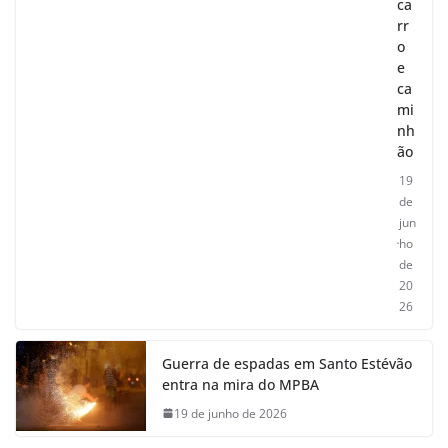
ca
rr
o
e
ca
mi
nh
ão
19
de
jun
ho
de
20
26
Guerra de espadas em Santo Estévão
entra na mira do MPBA
19 de junho de 2026