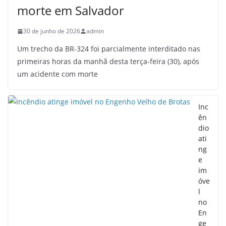
morte em Salvador
30 de junho de 2026
admin
Um trecho da BR-324 foi parcialmente interditado nas
primeiras horas da manhã desta terça-feira (30), após
um acidente com morte
Inc
ên
dio
ati
ng
e
im
óve
l
no
En
ge