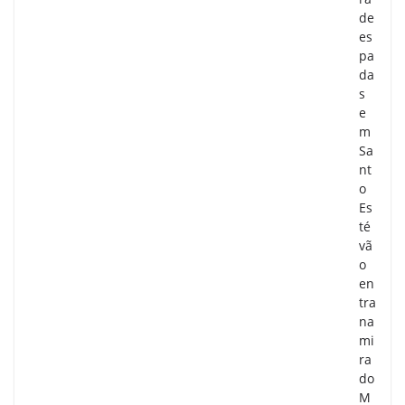
de
es
pa
da
s
e
m
Sa
nt
o
Es
té
vã
o
en
tra
na
mi
ra
do
M