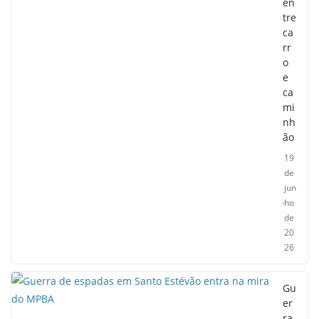
en
tre
ca
rr
o
e
ca
mi
nh
ão
19
de
jun
ho
de
20
26
Gu
er
ra