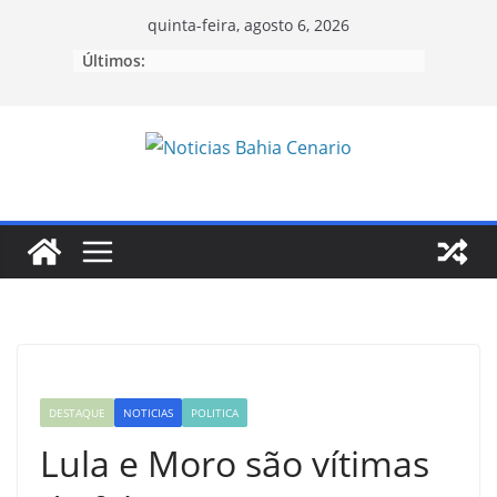
Pular
quinta-feira, agosto 6, 2026
para
Últimos:
o
conteúdo
DESTAQUE
NOTICIAS
POLITICA
Lula e Moro são vítimas