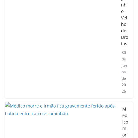
nh
o
Vel
ho
de
Bro
tas
30
de
jun
ho
de
20
26
M
éd
ico
m
or