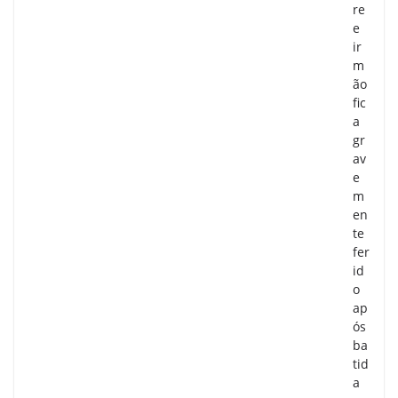
re
e
ir
m
ão
fic
a
gr
av
e
m
en
te
fer
id
o
ap
ós
ba
tid
a