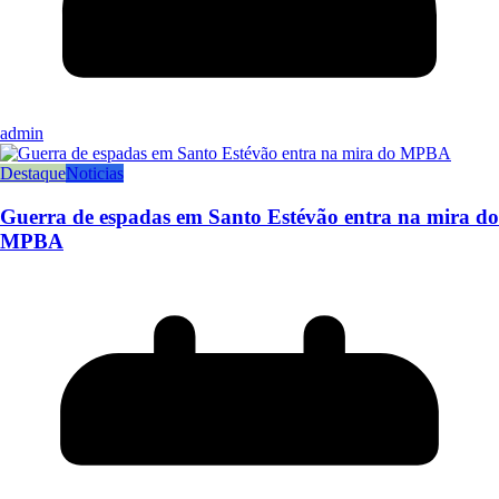
admin
Destaque
Noticias
Guerra de espadas em Santo Estévão entra na mira do
MPBA