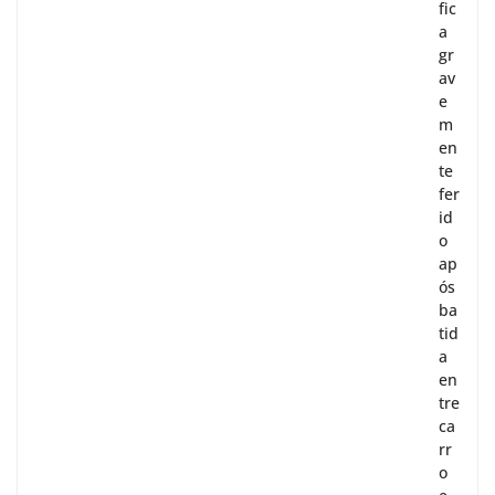
fic
a
gr
av
e
m
en
te
fer
id
o
ap
ós
ba
tid
a
en
tre
ca
rr
o