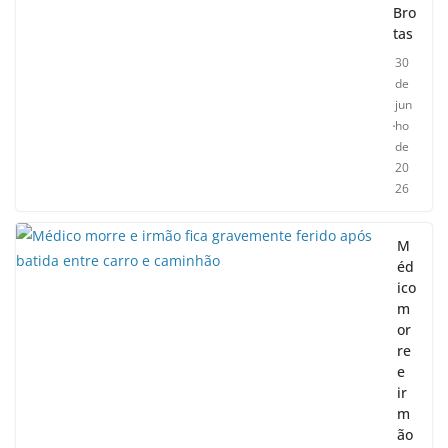
Bro
tas
30
de
jun
ho
de
20
26
M
éd
ico
m
or
re
e
ir
m
ão