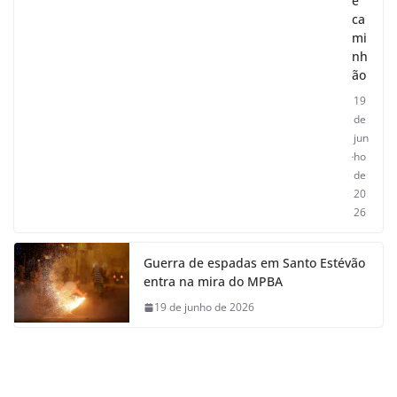
e
ca
mi
nh
ão
19
de
jun
ho
de
20
26
Guerra de espadas em Santo Estévão
entra na mira do MPBA
19 de junho de 2026