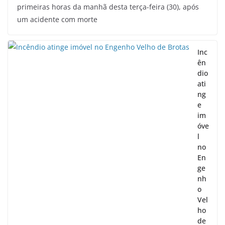
primeiras horas da manhã desta terça-feira (30), após
um acidente com morte
Inc
ên
dio
ati
ng
e
im
óve
l
no
En
ge
nh
o
Vel
ho
de