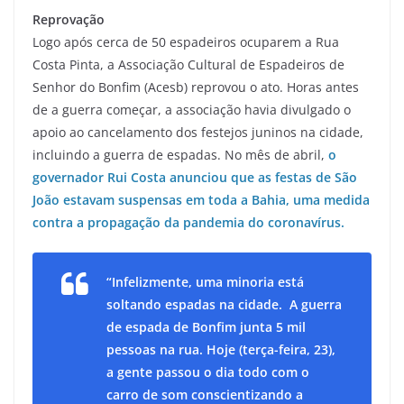
Reprovação
Logo após cerca de 50 espadeiros ocuparem a Rua
Costa Pinta, a Associação Cultural de Espadeiros de
Senhor do Bonfim (Acesb) reprovou o ato. Horas antes
de a guerra começar, a associação havia divulgado o
apoio ao cancelamento dos festejos juninos na cidade,
incluindo a guerra de espadas. No mês de abril,
o
governador Rui Costa anunciou que as festas de São
João estavam suspensas em toda a Bahia, uma medida
contra a propagação da pandemia do coronavírus.
“Infelizmente, uma minoria está
soltando espadas na cidade. A guerra
de espada de Bonfim junta 5 mil
pessoas na rua. Hoje (terça-feira, 23),
a gente passou o dia todo com o
carro de som conscientizando a