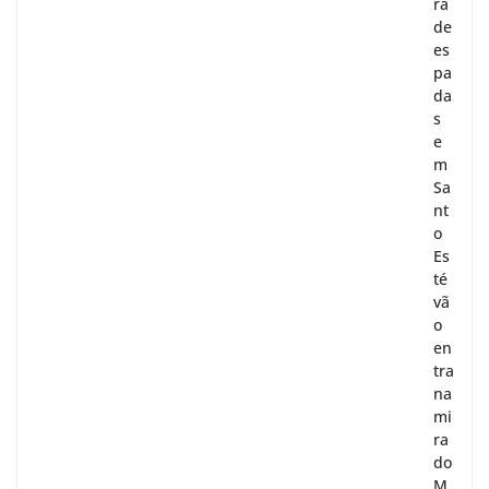
ra
de
es
pa
da
s
e
m
Sa
nt
o
Es
té
vã
o
en
tra
na
mi
ra
do
M