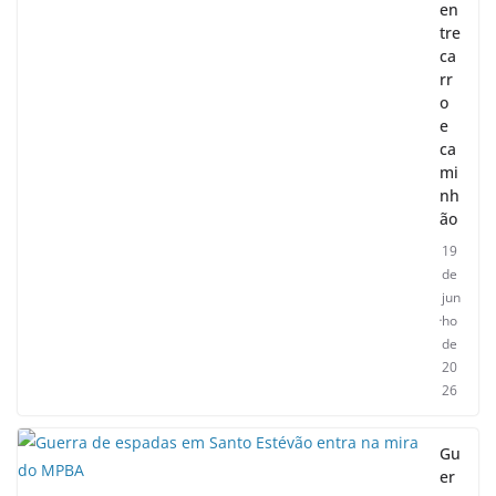
en
tre
ca
rr
o
e
ca
mi
nh
ão
19
de
jun
ho
de
20
26
Gu
er