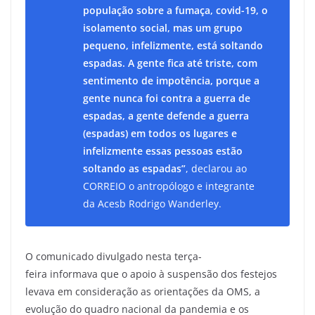
população sobre a fumaça, covid-19, o
isolamento social, mas um grupo
pequeno, infelizmente, está soltando
espadas. A gente fica até triste, com
sentimento de impotência, porque a
gente nunca foi contra a guerra de
espadas, a gente defende a guerra
(espadas) em todos os lugares e
infelizmente essas pessoas estão
soltando as espadas”
, declarou ao
CORREIO o antropólogo e integrante
da Acesb Rodrigo Wanderley.
O comunicado divulgado nesta terça-
feira informava que o apoio à suspensão dos festejos
levava em consideração as orientações da OMS, a
evolução do quadro nacional da pandemia e os