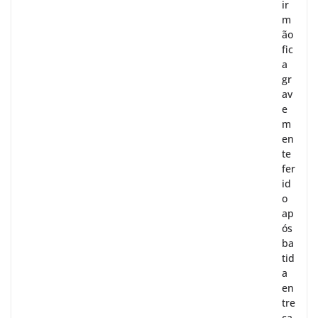
ir
m
ão
fic
a
gr
av
e
m
en
te
fer
id
o
ap
ós
ba
tid
a
en
tre
ca