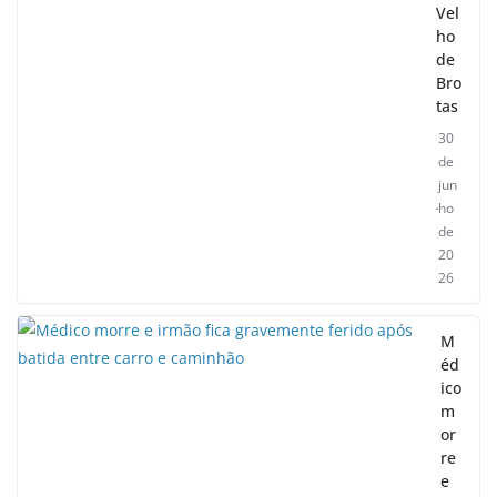
Vel
ho
de
Bro
tas
30
de
jun
ho
de
20
26
M
éd
ico
m
or
re
e