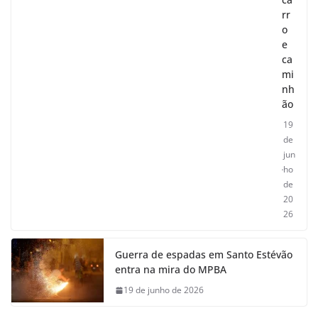
rr
o
e
ca
mi
nh
ão
19
de
jun
ho
de
20
26
Guerra de espadas em Santo Estévão
entra na mira do MPBA
19 de junho de 2026