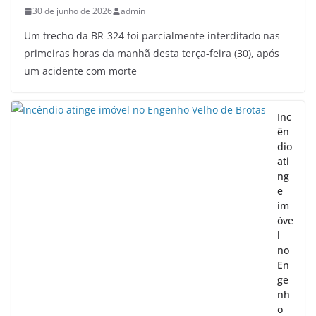
30 de junho de 2026
admin
Um trecho da BR-324 foi parcialmente interditado nas
primeiras horas da manhã desta terça-feira (30), após
um acidente com morte
Inc
ên
dio
ati
ng
e
im
óve
l
no
En
ge
nh
o