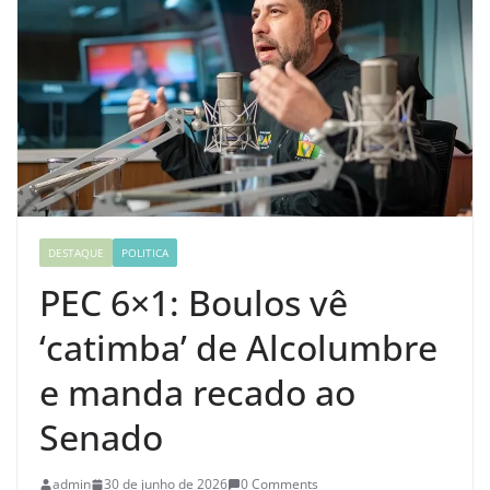
DESTAQUE
POLITICA
PEC 6×1: Boulos vê
‘catimba’ de Alcolumbre
e manda recado ao
Senado
admin
30 de junho de 2026
0 Comments