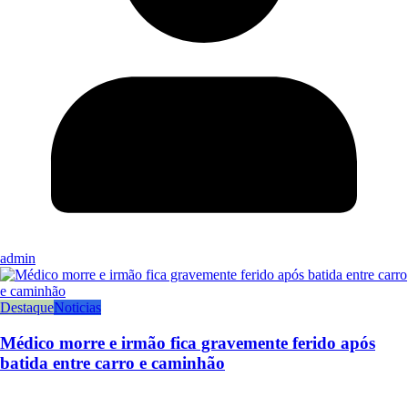
admin
Destaque
Noticias
Médico morre e irmão fica gravemente ferido após
batida entre carro e caminhão