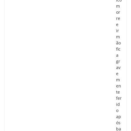
m
or
re
e
ir
m
ão
fic
a
gr
av
e
m
en
te
fer
id
o
ap
ós
ba