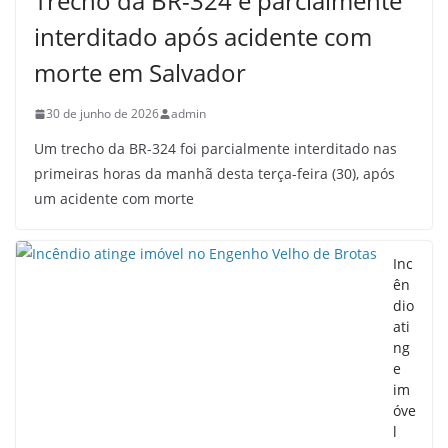
Trecho da BR-324 é parcialmente
interditado após acidente com
morte em Salvador
30 de junho de 2026
admin
Um trecho da BR-324 foi parcialmente interditado nas
primeiras horas da manhã desta terça-feira (30), após
um acidente com morte
Inc
ên
dio
ati
ng
e
im
óve
l