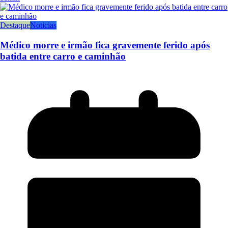
Destaque
Noticias
Médico morre e irmão fica gravemente ferido após
batida entre carro e caminhão