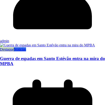
admin
Destaque
Noticias
Guerra de espadas em Santo Estévão entra na mira do
MPBA