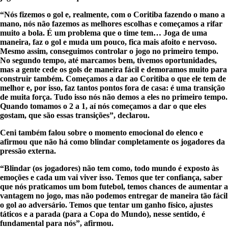
“Nós fizemos o gol e, realmente, com o Coritiba fazendo o mano a
mano, nós não fazemos as melhores escolhas e começamos a rifar
muito a bola. É um problema que o time tem… Joga de uma
maneira, faz o gol e muda um pouco, fica mais afoito e nervoso.
Mesmo assim, conseguimos controlar o jogo no primeiro tempo.
No segundo tempo, até marcamos bem, tivemos oportunidades,
mas a gente cede os gols de maneira fácil e demoramos muito para
construir também. Começamos a dar ao Coritiba o que ele tem de
melhor e, por isso, faz tantos pontos fora de casa: é uma transição
de muita força. Tudo isso nós não demos a eles no primeiro tempo.
Quando tomamos o 2 a 1, aí nós começamos a dar o que eles
gostam, que são essas transições”, declarou.
Ceni também falou sobre o momento emocional do elenco e
afirmou que não há como blindar completamente os jogadores da
pressão externa.
“Blindar (os jogadores) não tem como, todo mundo é exposto às
emoções e cada um vai viver isso. Temos que ter confiança, saber
que nós praticamos um bom futebol, temos chances de aumentar a
vantagem no jogo, mas não podemos entregar de maneira tão fácil
o gol ao adversário. Temos que tentar um ganho físico, ajustes
táticos e a parada (para a Copa do Mundo), nesse sentido, é
fundamental para nós”, afirmou.