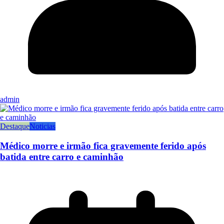
admin
Destaque
Noticias
Médico morre e irmão fica gravemente ferido após
batida entre carro e caminhão