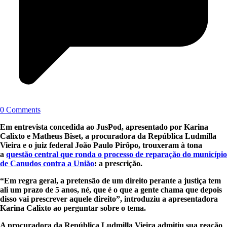
0 Comments
Em entrevista concedida ao JusPod, apresentado por Karina
Calixto e Matheus Biset, a procuradora da República Ludmilla
Vieira e o juiz federal João Paulo Pirôpo, trouxeram à tona
a
questão central que ronda o processo de reparação do município
de Canudos contra a União
: a prescrição.
“Em regra geral, a pretensão de um direito perante a justiça tem
ali um prazo de 5 anos, né, que é o que a gente chama que depois
disso vai prescrever aquele direito”, introduziu a apresentadora
Karina Calixto ao perguntar sobre o tema.
A procuradora da República Ludmilla Vieira admitiu sua reação