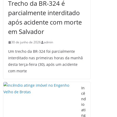
Trecho da BR-324 é
parcialmente interditado
após acidente com morte
em Salvador
30 de junho de 2026
admin
Um trecho da BR-324 foi parcialmente
interditado nas primeiras horas da manhã
desta terça-feira (30), após um acidente
com morte
In
cê
nd
io
ati
ng