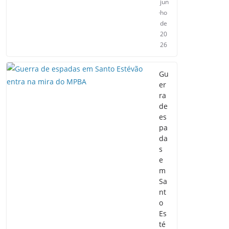
jun
ho
de
20
26
Gu
er
ra
de
es
pa
da
s
e
m
Sa
nt
o
Es
té