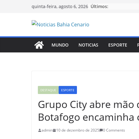
Pular
Últimos:
quinta-feira, agosto 6, 2026
para
o
conteúdo
MUNDO
NOTICIAS
ESPORTE
DESTAQUE
ESPORTE
Grupo City abre mão 
Botafogo encaminha 
admin
10 de dezembro de 2025
0 Comments