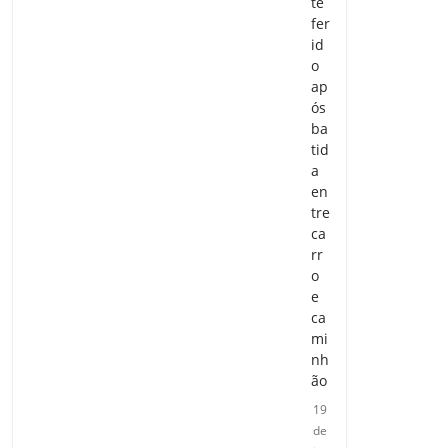
te
fer
id
o
ap
ós
ba
tid
a
en
tre
ca
rr
o
e
ca
mi
nh
ão
19
de