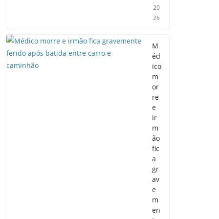
20
26
M
éd
ico
m
or
re
e
ir
m
ão
fic
a
gr
av
e
m
en