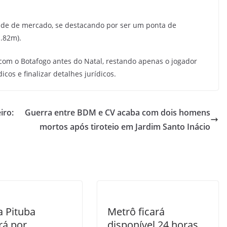
ade de mercado, se destacando por ser um ponta de
1.82m).
o com o Botafogo antes do Natal, restando apenas o jogador
os e finalizar detalhes jurídicos.
iro:
Guerra entre BDM e CV acaba com dois homens
mortos após tiroteio em Jardim Santo Inácio
a Pituba
Metrô ficará
rá por
disponível 24 horas