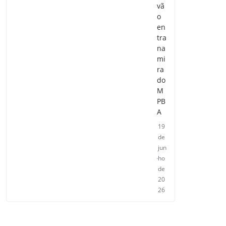
vã
o
en
tra
na
mi
ra
do
M
PB
A
19
de
jun
ho
de
20
26