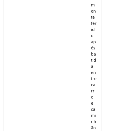
m
en
te
fer
id
o
ap
ós
ba
tid
a
en
tre
ca
rr
o
e
ca
mi
nh
ão