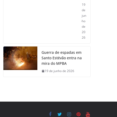
19
de
jun
ho
de
20
26
Guerra de espadas em
Santo Estévão entra na
mira do MPBA
19 de junho de 2026