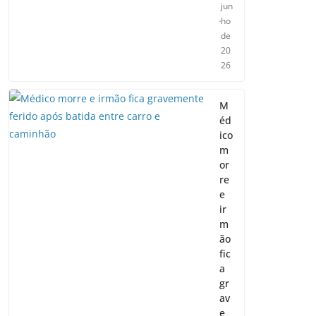
jun
ho
de
20
26
M
éd
ico
m
or
re
e
ir
m
ão
fic
a
gr
av
e