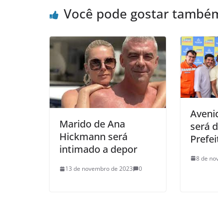
Você pode gostar també
Aveni
Marido de Ana
será d
Hickmann será
Prefei
intimado a depor
8 de no
13 de novembro de 2023
0