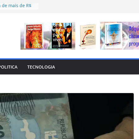
a de mais de R$
cante brasileiro
stoso, time do
inou o Bahia da
 ‘catimba’ de
da recado ao
é parcialmente
acidente com
POLITICA
TECNOLOGIA
r
móvel no Engenho