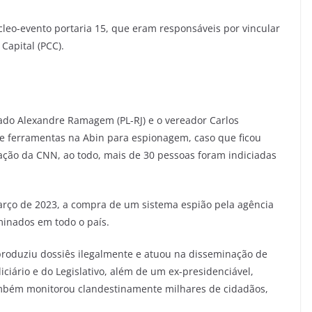
cleo-evento portaria 15, que eram responsáveis por vincular
Capital (PCC).
tado Alexandre Ramagem (PL-RJ) e o vereador Carlos
 de ferramentas na Abin para espionagem, caso que ficou
ação da CNN, ao todo, mais de 30 pessoas foram indiciadas
arço de 2023, a compra de um sistema espião pela agência
minados em todo o país.
produziu dossiês ilegalmente e atuou na disseminação de
ciário e do Legislativo, além de um ex-presidenciável,
também monitorou clandestinamente milhares de cidadãos,