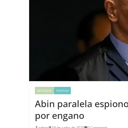
DESTAQUE
POLITICA
Abin paralela espio
por engano
admin
19 de junho de 2025
0 Comments