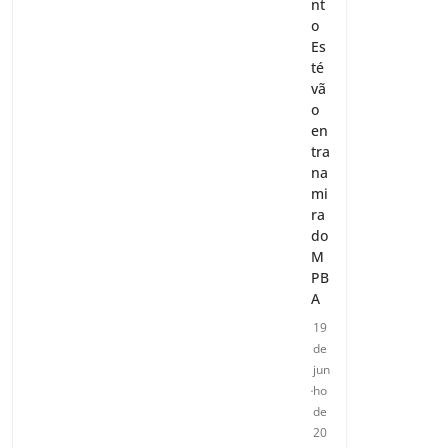
nt
o
Es
té
vã
o
en
tra
na
mi
ra
do
M
PB
A
19
de
jun
ho
de
20