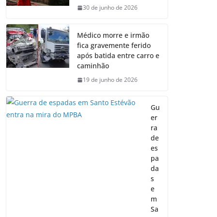
30 de junho de 2026
Médico morre e irmão
fica gravemente ferido
após batida entre carro e
caminhão
19 de junho de 2026
Gu
er
ra
de
es
pa
da
s
e
m
Sa