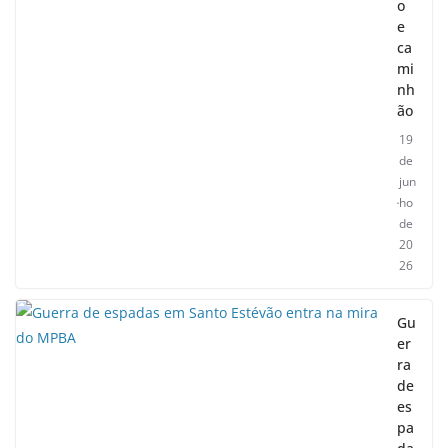
o
e
ca
mi
nh
ão
19
de
jun
ho
de
20
26
Gu
er
ra
de
es
pa