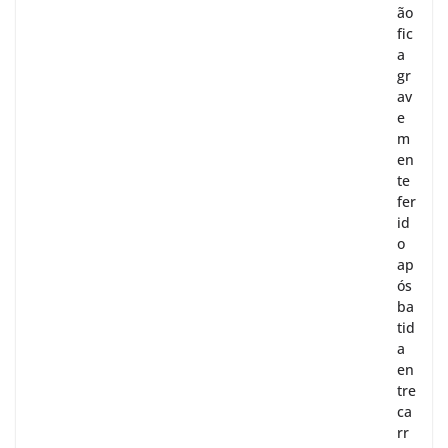
ão
fic
a
gr
av
e
m
en
te
fer
id
o
ap
ós
ba
tid
a
en
tre
ca
rr