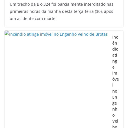
Um trecho da BR-324 foi parcialmente interditado nas
primeiras horas da manhã desta terça-feira (30), após
um acidente com morte
Inc
ên
dio
ati
ng
e
im
óve
l
no
En
ge
nh
o
Vel
ho