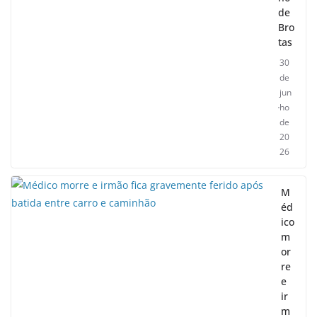
de
Bro
tas
30
de
jun
ho
de
20
26
M
éd
ico
m
or
re
e
ir
m