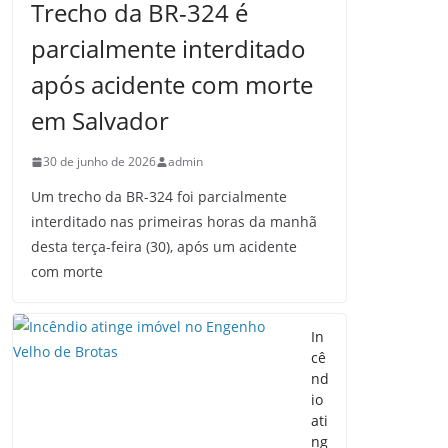
Trecho da BR-324 é
parcialmente interditado
após acidente com morte
em Salvador
30 de junho de 2026
admin
Um trecho da BR-324 foi parcialmente
interditado nas primeiras horas da manhã
desta terça-feira (30), após um acidente
com morte
In
cê
nd
io
ati
ng