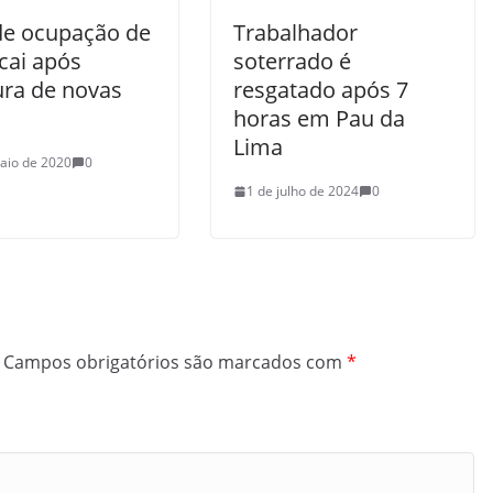
de ocupação de
Trabalhador
 cai após
soterrado é
ura de novas
resgatado após 7
horas em Pau da
Lima
aio de 2020
0
1 de julho de 2024
0
Campos obrigatórios são marcados com
*