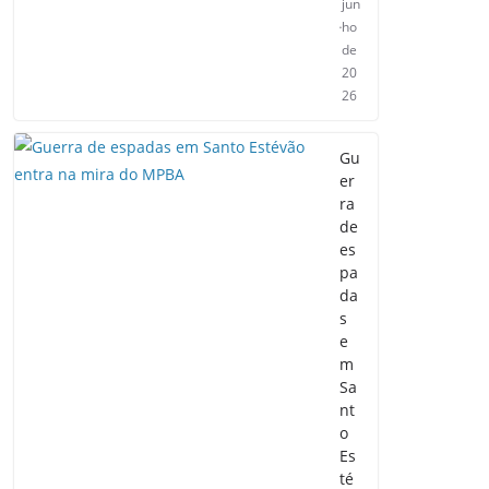
jun
ho
de
20
26
Gu
er
ra
de
es
pa
da
s
e
m
Sa
nt
o
Es
té