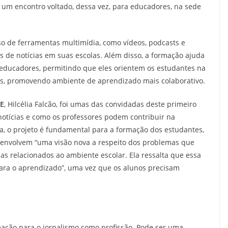
 um encontro voltado, dessa vez, para educadores, na sede
so de ferramentas multimídia, como vídeos, podcasts e
as de notícias em suas escolas. Além disso, a formação ajuda
 educadores, permitindo que eles orientem os estudantes na
es, promovendo ambiente de aprendizado mais colaborativo.
DE
, Hilcélia Falcão, foi umas das convidadas deste primeiro
 notícias e como os professores podem contribuir na
a, o projeto é fundamental para a formação dos estudantes,
 desenvolvem “uma visão nova a respeito dos problemas que
 relacionados ao ambiente escolar. Ela ressalta que essa
ara o aprendizado”, uma vez que os alunos precisam
ormação para o jornalismo como profissão. Pode ser uma