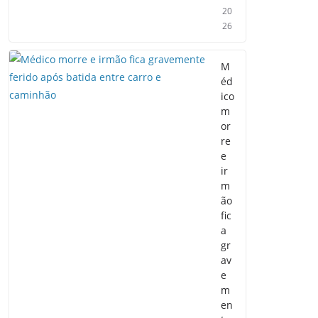
20
26
M
éd
ico
m
or
re
e
ir
m
ão
fic
a
gr
av
e
m
en