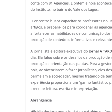
conta com 81 Agências. E ontem e hoje acontece
do Instituto, no bairro do Vale dos Lagos.
O encontro busca capacitar os professores no u
artigos, e prepará-los para coordenar as agênci
a fortalecer as habilidades de comunicação dos
produção de conteúdos informativos e relevant
A jornalista e editora-executiva do
Jornal A TAR
dia. Ela falou sobre os desafios da produção de
produção e orientação das pautas. Para a gestor
pois, ao vivenciarem o fazer jornalístico, eles
permeiam a sociedade”, mesmo tratando de temas
experiência proporciona um “ganho fantástico p
exercitar leitura, escrita e interpretação.
Abrangência
Hilcélia destaca que a iniciativa vai além da f