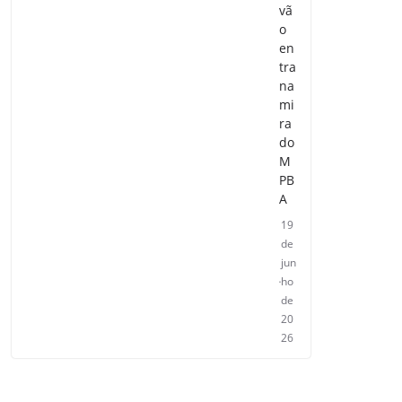
vã
o
en
tra
na
mi
ra
do
M
PB
A
19
de
jun
ho
de
20
26