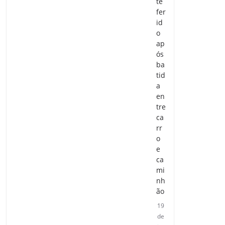
te
fer
id
o
ap
ós
ba
tid
a
en
tre
ca
rr
o
e
ca
mi
nh
ão
19
de