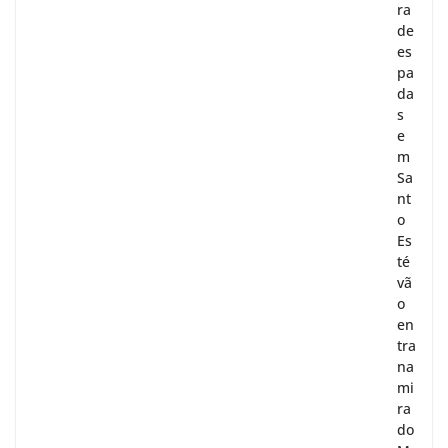
ra
de
es
pa
da
s
e
m
Sa
nt
o
Es
té
vã
o
en
tra
na
mi
ra
do