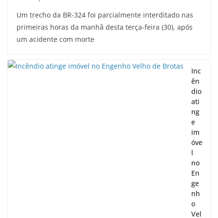
Um trecho da BR-324 foi parcialmente interditado nas
primeiras horas da manhã desta terça-feira (30), após
um acidente com morte
Inc
ên
dio
ati
ng
e
im
óve
l
no
En
ge
nh
o
Vel