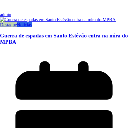
admin
Destaque
Noticias
Guerra de espadas em Santo Estévão entra na mira do
MPBA