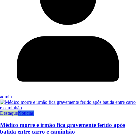
admin
Destaque
Noticias
Médico morre e irmão fica gravemente ferido após
batida entre carro e caminhão