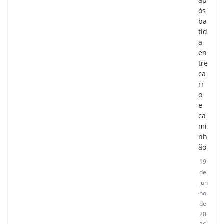
ap
ós
ba
tid
a
en
tre
ca
rr
o
e
ca
mi
nh
ão
19
de
jun
ho
de
20