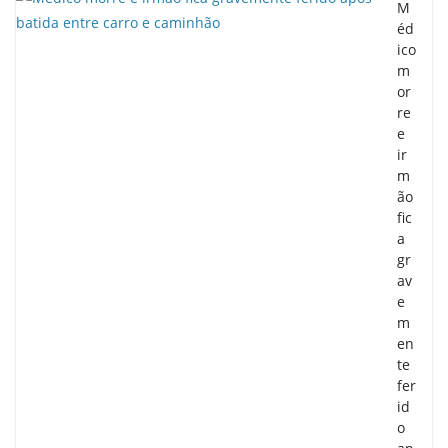
M
éd
ico
m
or
re
e
ir
m
ão
fic
a
gr
av
e
m
en
te
fer
id
o