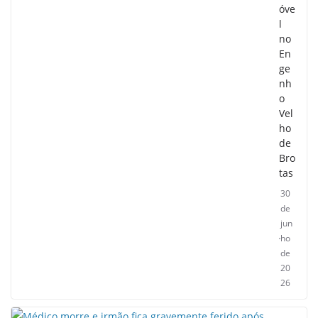
óve
l
no
En
ge
nh
o
Vel
ho
de
Bro
tas
30
de
jun
ho
de
20
26