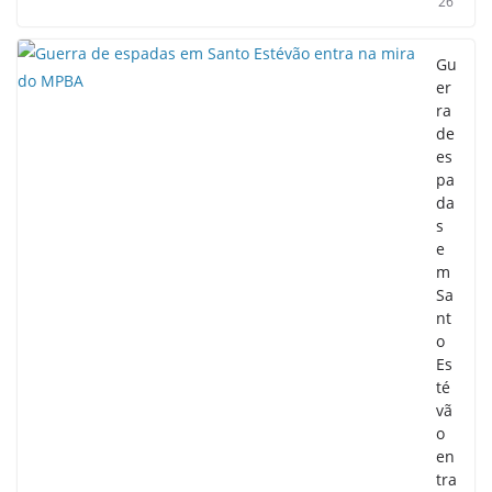
26
Gu
er
ra
de
es
pa
da
s
e
m
Sa
nt
o
Es
té
vã
o
en
tra