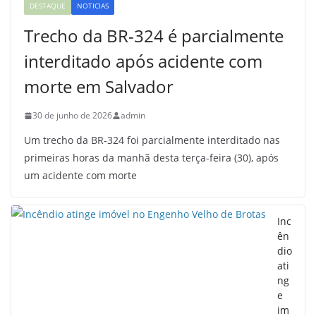
DESTAQUE
NOTICIAS
Trecho da BR-324 é parcialmente
interditado após acidente com
morte em Salvador
30 de junho de 2026
admin
Um trecho da BR-324 foi parcialmente interditado nas
primeiras horas da manhã desta terça-feira (30), após
um acidente com morte
Inc
ên
dio
ati
ng
e
im