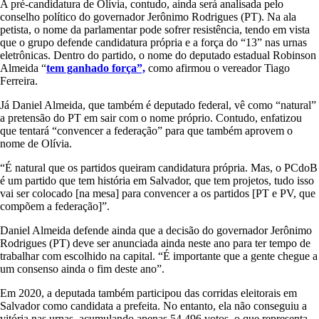
A pré-candidatura de Olívia, contudo, ainda será analisada pelo
conselho político do governador Jerônimo Rodrigues (PT). Na ala
petista, o nome da parlamentar pode sofrer resistência, tendo em vista
que o grupo defende candidatura própria e a força do “13” nas urnas
eletrônicas. Dentro do partido, o nome do deputado estadual Robinson
Almeida “
tem ganhado força”,
como afirmou o vereador Tiago
Ferreira.
Já Daniel Almeida, que também é deputado federal, vê como “natural”
a pretensão do PT em sair com o nome próprio. Contudo, enfatizou
que tentará “convencer a federação” para que também aprovem o
nome de Olívia.
“É natural que os partidos queiram candidatura própria. Mas, o PCdoB
é um partido que tem história em Salvador, que tem projetos, tudo isso
vai ser colocado [na mesa] para convencer a os partidos [PT e PV, que
compõem a federação]”.
Daniel Almeida defende ainda que a decisão do governador Jerônimo
Rodrigues (PT) deve ser anunciada ainda neste ano para ter tempo de
trabalhar com escolhido na capital. “É importante que a gente chegue a
um consenso ainda o fim deste ano”.
Em 2020, a deputada também participou das corridas eleitorais em
Salvador como candidata a prefeita. No entanto, ela não conseguiu a
vitória nas urnas, acumulando apenas 54.496 votos, o que representa