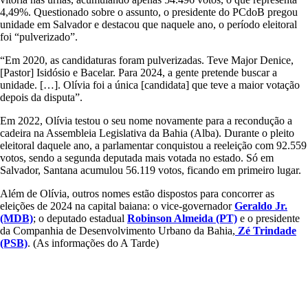
4,49%. Questionado sobre o assunto, o presidente do PCdoB pregou
unidade em Salvador e destacou que naquele ano, o período eleitoral
foi “pulverizado”.
“Em 2020, as candidaturas foram pulverizadas. Teve Major Denice,
[Pastor] Isidósio e Bacelar. Para 2024, a gente pretende buscar a
unidade. […]. Olívia foi a única [candidata] que teve a maior votação
depois da disputa”.
Em 2022, Olívia testou o seu nome novamente para a recondução a
cadeira na Assembleia Legislativa da Bahia (Alba). Durante o pleito
eleitoral daquele ano, a parlamentar conquistou a reeleição com 92.559
votos, sendo a segunda deputada mais votada no estado. Só em
Salvador, Santana acumulou 56.119 votos, ficando em primeiro lugar.
Além de Olívia, outros nomes estão dispostos para concorrer as
eleições de 2024 na capital baiana: o vice-governador
Geraldo Jr.
(MDB)
; o deputado estadual
Robinson Almeida (PT)
e o presidente
da Companhia de Desenvolvimento Urbano da Bahia,
Zé Trindade
(PSB)
. (As informações do A Tarde)