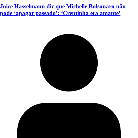
Joice Hasselmann diz que Michelle Bolsonaro não
pode ‘apagar passado’: ‘Crentinha era amante’