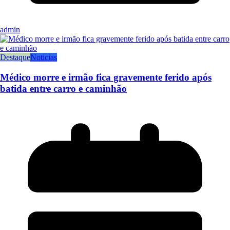
admin
Destaque
Noticias
Médico morre e irmão fica gravemente ferido após
batida entre carro e caminhão