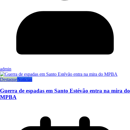
admin
Destaque
Noticias
Guerra de espadas em Santo Estévão entra na mira do
MPBA