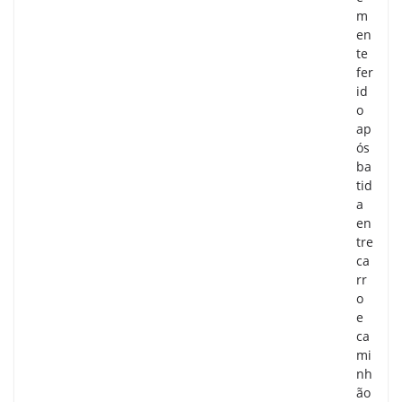
m
en
te
fer
id
o
ap
ós
ba
tid
a
en
tre
ca
rr
o
e
ca
mi
nh
ão