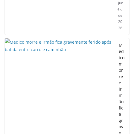
jun
ho
de
20
26
M
éd
ico
m
or
re
e
ir
m
ão
fic
a
gr
av
e