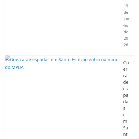
19
de
jun
ho
de
20
26
Gu
er
ra
de
es
pa
da
s
e
m
Sa
nt