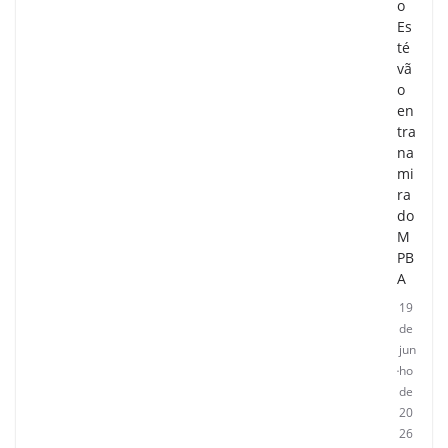
o
Es
té
vã
o
en
tra
na
mi
ra
do
M
PB
A
19
de
jun
ho
de
20
26