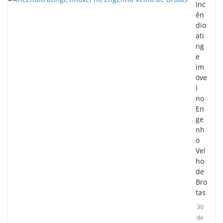
Inc
ên
dio
ati
ng
e
im
óve
l
no
En
ge
nh
o
Vel
ho
de
Bro
tas
30
de