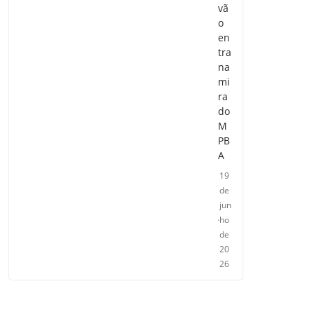
vã
o
en
tra
na
mi
ra
do
M
PB
A
19
de
jun
ho
de
20
26