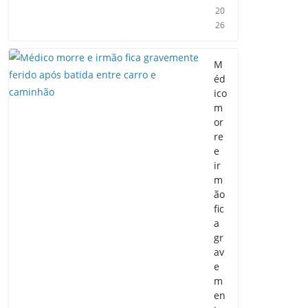
20
26
M
éd
ico
m
or
re
e
ir
m
ão
fic
a
gr
av
e
m
en