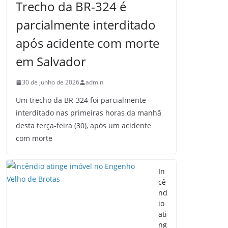
Trecho da BR-324 é
parcialmente interditado
após acidente com morte
em Salvador
30 de junho de 2026
admin
Um trecho da BR-324 foi parcialmente
interditado nas primeiras horas da manhã
desta terça-feira (30), após um acidente
com morte
In
cê
nd
io
ati
ng