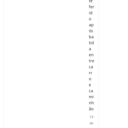
te
fer
id
o
ap
ós
ba
tid
a
en
tre
ca
rr
o
e
ca
mi
nh
ão
19
de