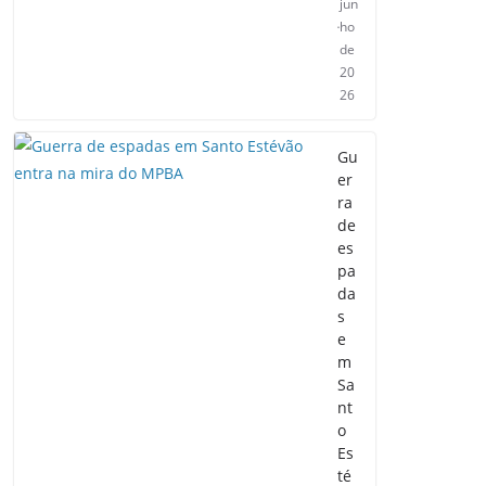
jun
ho
de
20
26
Gu
er
ra
de
es
pa
da
s
e
m
Sa
nt
o
Es
té