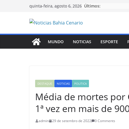
Pular
Últimos:
quinta-feira, agosto 6, 2026
para
o
conteúdo
MUNDO
NOTICIAS
ESPORTE
DESTAQUE
NOTICIAS
POLITICA
Média de mortes por C
1ª vez em mais de 900
admin
29 de setembro de 2022
0 Comments