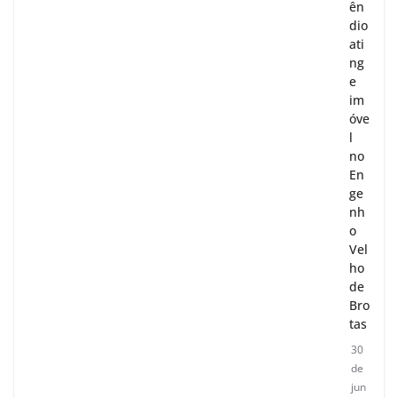
ên
dio
ati
ng
e
im
óve
l
no
En
ge
nh
o
Vel
ho
de
Bro
tas
30
de
jun