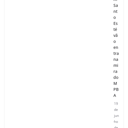
Sa
nt
o
Es
té
vã
o
en
tra
na
mi
ra
do
M
PB
A
19
de
jun
ho
de