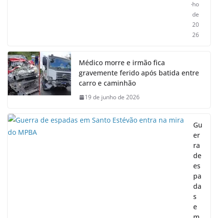
ho
de
20
26
Médico morre e irmão fica
gravemente ferido após batida entre
carro e caminhão
19 de junho de 2026
Gu
er
ra
de
es
pa
da
s
e
m