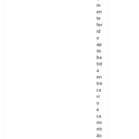
m
en
te
fer
id
o
ap
ós
ba
tid
a
en
tre
ca
rr
o
e
ca
mi
nh
ão