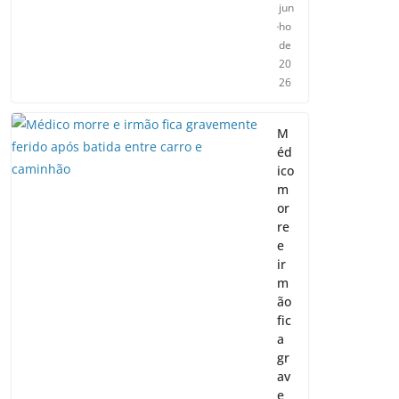
jun
ho
de
20
26
M
éd
ico
m
or
re
e
ir
m
ão
fic
a
gr
av
e