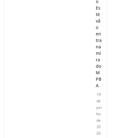
o
Es
té
vã
o
en
tra
na
mi
ra
do
M
PB
A
19
de
jun
ho
de
20
26