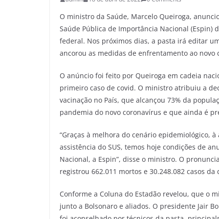
O ministro da Saúde, Marcelo Queiroga, anuncio
Saúde Pública de Importância Nacional (Espin) d
federal. Nos próximos dias, a pasta irá editar 
ancorou as medidas de enfrentamento ao novo c
O anúncio foi feito por Queiroga em cadeia nacio
primeiro caso de covid. O ministro atribuiu a d
vacinação no País, que alcançou 73% da populaç
pandemia do novo coronavírus e que ainda é preci
“Graças à melhora do cenário epidemiológico, à
assistência do SUS, temos hoje condições de an
Nacional, a Espin”, disse o ministro. O pronunci
registrou 662.011 mortos e 30.248.082 casos da
Conforme a Coluna do Estadão revelou, que o m
junto a Bolsonaro e aliados. O presidente Jair 
foi aconselhado por técnicos da pasta, princip