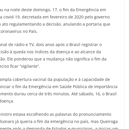
u na noite deste domingo, 17, o fim da Emergência em
a covid-19, decretada em fevereiro de 2020 pelo governo
um ato regulamentando a decisão, anulando a portaria que
oronavírus no País.
nal de rádio e TV, dois anos após o Brasil registrar o
ecisão à queda nos índices da doença e ao alcance da
ão. Ele ponderou que a mudança não significa o fim da
so ficar “vigilante”.
 ampla cobertura vacinal da população e à capacidade de
unciar o fim da Emergência em Saúde Pública de Importância
amento durou cerca de três minutos. Até sábado, 16, o Brasil
 doença.
inistro estava escolhendo as palavras do pronunciamento
Bolsonaro já queria o fim da emergência no país, mas Queiroga
almente após a demanda de Estados e municípios, a iniciar um