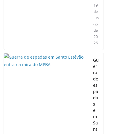
19
de
jun
ho
de
20
26
Gu
er
ra
de
es
pa
da
s
e
m
Sa
nt