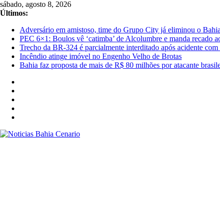
Pular
sábado, agosto 8, 2026
para
Últimos:
o
Adversário em amistoso, time do Grupo City já eliminou o Bahi
conteúdo
PEC 6×1: Boulos vê ‘catimba’ de Alcolumbre e manda recado a
Trecho da BR-324 é parcialmente interditado após acidente com
Incêndio atinge imóvel no Engenho Velho de Brotas
Bahia faz proposta de mais de R$ 80 milhões por atacante brasile