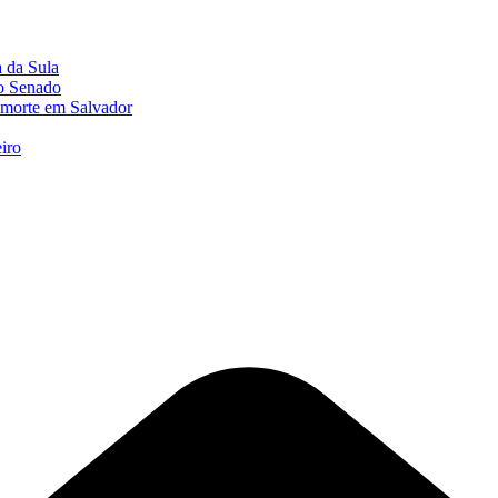
a da Sula
o Senado
 morte em Salvador
iro