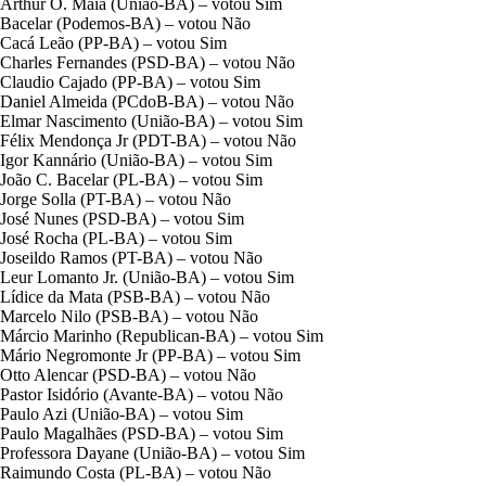
Arthur O. Maia (União-BA) – votou Sim
Bacelar (Podemos-BA) – votou Não
Cacá Leão (PP-BA) – votou Sim
Charles Fernandes (PSD-BA) – votou Não
Claudio Cajado (PP-BA) – votou Sim
Daniel Almeida (PCdoB-BA) – votou Não
Elmar Nascimento (União-BA) – votou Sim
Félix Mendonça Jr (PDT-BA) – votou Não
Igor Kannário (União-BA) – votou Sim
João C. Bacelar (PL-BA) – votou Sim
Jorge Solla (PT-BA) – votou Não
José Nunes (PSD-BA) – votou Sim
José Rocha (PL-BA) – votou Sim
Joseildo Ramos (PT-BA) – votou Não
Leur Lomanto Jr. (União-BA) – votou Sim
Lídice da Mata (PSB-BA) – votou Não
Marcelo Nilo (PSB-BA) – votou Não
Márcio Marinho (Republican-BA) – votou Sim
Mário Negromonte Jr (PP-BA) – votou Sim
Otto Alencar (PSD-BA) – votou Não
Pastor Isidório (Avante-BA) – votou Não
Paulo Azi (União-BA) – votou Sim
Paulo Magalhães (PSD-BA) – votou Sim
Professora Dayane (União-BA) – votou Sim
Raimundo Costa (PL-BA) – votou Não