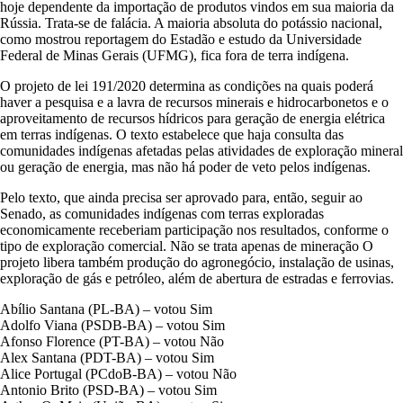
hoje dependente da importação de produtos vindos em sua maioria da
Rússia. Trata-se de falácia. A maioria absoluta do potássio nacional,
como mostrou reportagem do Estadão e estudo da Universidade
Federal de Minas Gerais (UFMG), fica fora de terra indígena.
O projeto de lei 191/2020 determina as condições na quais poderá
haver a pesquisa e a lavra de recursos minerais e hidrocarbonetos e o
aproveitamento de recursos hídricos para geração de energia elétrica
em terras indígenas. O texto estabelece que haja consulta das
comunidades indígenas afetadas pelas atividades de exploração mineral
ou geração de energia, mas não há poder de veto pelos indígenas.
Pelo texto, que ainda precisa ser aprovado para, então, seguir ao
Senado, as comunidades indígenas com terras exploradas
economicamente receberiam participação nos resultados, conforme o
tipo de exploração comercial. Não se trata apenas de mineração O
projeto libera também produção do agronegócio, instalação de usinas,
exploração de gás e petróleo, além de abertura de estradas e ferrovias.
Abílio Santana (PL-BA) – votou Sim
Adolfo Viana (PSDB-BA) – votou Sim
Afonso Florence (PT-BA) – votou Não
Alex Santana (PDT-BA) – votou Sim
Alice Portugal (PCdoB-BA) – votou Não
Antonio Brito (PSD-BA) – votou Sim