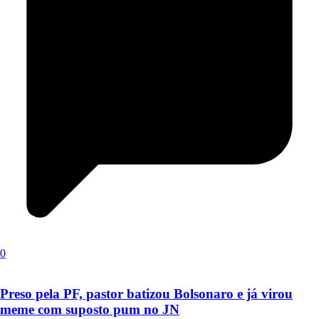
0
Preso pela PF, pastor batizou Bolsonaro e já virou
meme com suposto pum no JN