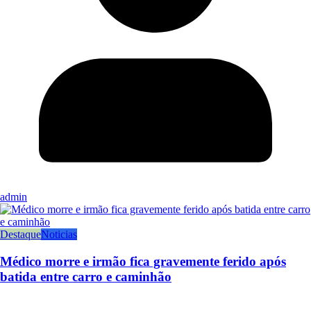
admin
Destaque
Noticias
Médico morre e irmão fica gravemente ferido após
batida entre carro e caminhão