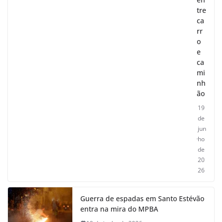
tre
ca
rr
o
e
ca
mi
nh
ão
19
de
jun
ho
de
20
26
Guerra de espadas em Santo Estévão
entra na mira do MPBA