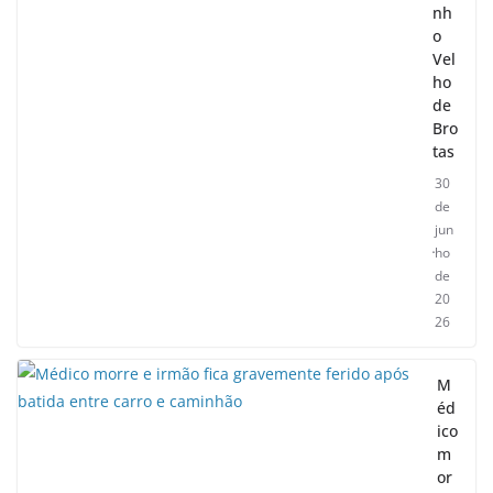
nh
o
Vel
ho
de
Bro
tas
30
de
jun
ho
de
20
26
M
éd
ico
m
or