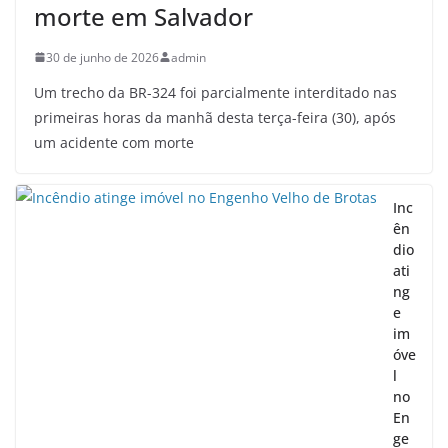
morte em Salvador
30 de junho de 2026
admin
Um trecho da BR-324 foi parcialmente interditado nas
primeiras horas da manhã desta terça-feira (30), após
um acidente com morte
Inc
ên
dio
ati
ng
e
im
óve
l
no
En
ge