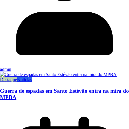
admin
Destaque
Noticias
Guerra de espadas em Santo Estévão entra na mira do
MPBA