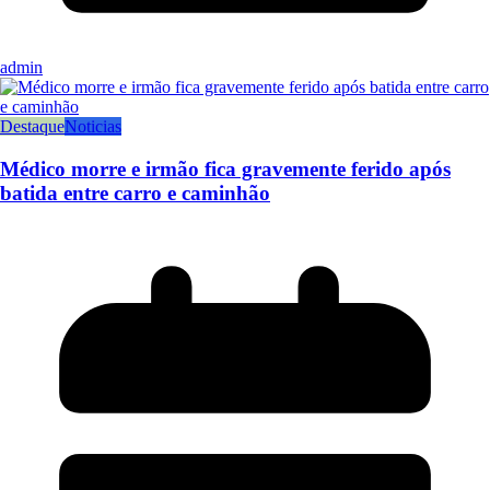
admin
Destaque
Noticias
Médico morre e irmão fica gravemente ferido após
batida entre carro e caminhão