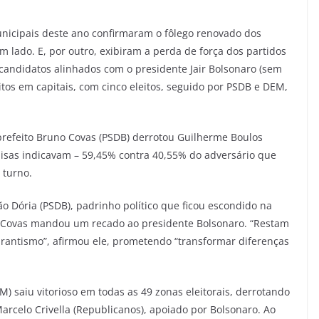
nicipais deste ano confirmaram o fôlego renovado dos
um lado. E, por outro, exibiram a perda de força dos partidos
candidatos alinhados com o presidente Jair Bolsonaro (sem
itos em capitais, com cinco eleitos, seguido por PSDB e DEM,
o prefeito Bruno Covas (PSDB) derrotou Guilherme Boulos
sas indicavam – 59,45% contra 40,55% do adversário que
 turno.
ão Dória (PSDB), padrinho político que ficou escondido na
, Covas mandou um recado ao presidente Bolsonaro. “Restam
rantismo”, afirmou ele, prometendo “transformar diferenças
) saiu vitorioso em todas as 49 zonas eleitorais, derrotando
arcelo Crivella (Republicanos), apoiado por Bolsonaro. Ao