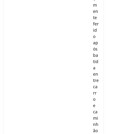
m
en
te
fer
id
o
ap
ós
ba
tid
a
en
tre
ca
rr
o
e
ca
mi
nh
ão