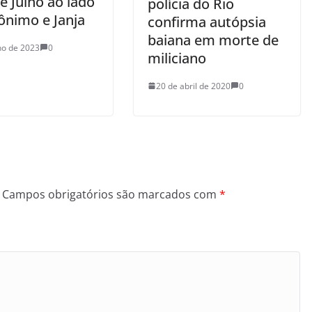
e Julho ao lado
polícia do Rio
ônimo e Janja
confirma autópsia
baiana em morte de
lho de 2023
0
miliciano
20 de abril de 2020
0
Campos obrigatórios são marcados com
*