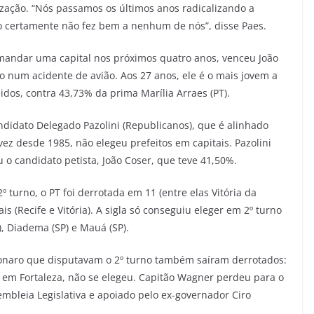
ização. “Nós passamos os últimos anos radicalizando a
smo certamente não fez bem a nenhum de nós”, disse Paes.
mandar uma capital nos próximos quatro anos, venceu João
 num acidente de avião. Aos 27 anos, ele é o mais jovem a
idos, contra 43,73% da prima Marília Arraes (PT).
ndidato Delegado Pazolini (Republicanos), que é alinhado
vez desde 1985, não elegeu prefeitos em capitais. Pazolini
 o candidato petista, João Coser, que teve 41,50%.
 turno, o PT foi derrotada em 11 (entre elas Vitória da
s (Recife e Vitória). A sigla só conseguiu eleger em 2º turno
), Diadema (SP) e Mauá (SP).
sonaro que disputavam o 2º turno também saíram derrotados:
, em Fortaleza, não se elegeu. Capitão Wagner perdeu para o
embleia Legislativa e apoiado pelo ex-governador Ciro