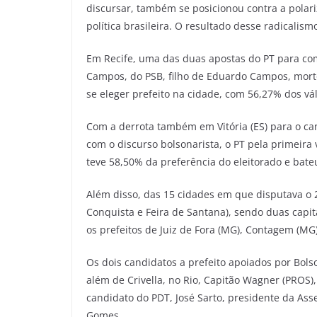
discursar, também se posicionou contra a polar
política brasileira. O resultado desse radicali
Em Recife, uma das duas apostas do PT para co
Campos, do PSB, filho de Eduardo Campos, morto
se eleger prefeito na cidade, com 56,27% dos vál
Com a derrota também em Vitória (ES) para o ca
com o discurso bolsonarista, o PT pela primeira 
teve 58,50% da preferência do eleitorado e bateu
Além disso, das 15 cidades em que disputava o 2º
Conquista e Feira de Santana), sendo duas capitai
os prefeitos de Juiz de Fora (MG), Contagem (MG
Os dois candidatos a prefeito apoiados por Bol
além de Crivella, no Rio, Capitão Wagner (PROS)
candidato do PDT, José Sarto, presidente da Ass
Gomes.