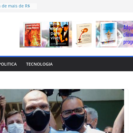
a de mais de R$
cante brasileiro
stoso, time do
inou o Bahia da
 ‘catimba’ de
da recado ao
é parcialmente
acidente com
POLITICA
TECNOLOGIA
r
móvel no Engenho