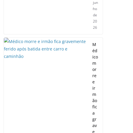
jun
ho
de
20
26
M
éd
ico
m
or
re
e
ir
m
ão
fic
a
gr
av
e