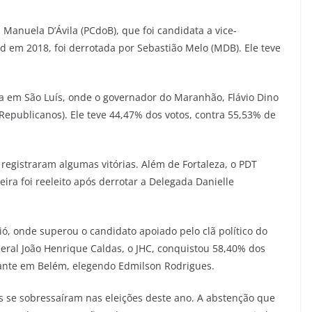
 Manuela D’Ávila (PCdoB), que foi candidata a vice-
 em 2018, foi derrotada por Sebastião Melo (MDB). Ele teve
 em São Luís, onde o governador do Maranhão, Flávio Dino
(Republicanos). Ele teve 44,47% dos votos, contra 55,53% de
egistraram algumas vitórias. Além de Fortaleza, o PDT
ira foi reeleito após derrotar a Delegada Danielle
ó, onde superou o candidato apoiado pelo clã político do
ral João Henrique Caldas, o JHC, conquistou 58,40% dos
tante em Belém, elegendo Edmilson Rodrigues.
s se sobressaíram nas eleições deste ano. A abstenção que