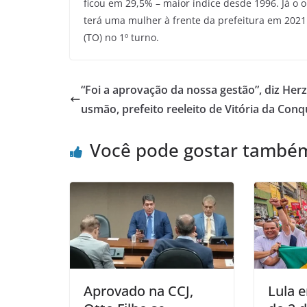
ficou em 29,5% – maior índice desde 1996. Já o 
terá uma mulher à frente da prefeitura em 2021. 
(TO) no 1º turno.
“Foi a aprovação da nossa gestão”, diz He
usmão, prefeito reeleito de Vitória da Conq
Você pode gostar també
Aprovado na CCJ,
Lula e