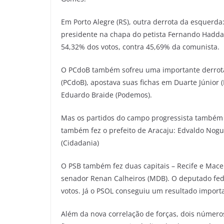
Em Porto Alegre (RS), outra derrota da esquerda:
presidente na chapa do petista Fernando Haddad
54,32% dos votos, contra 45,69% da comunista.
O PCdoB também sofreu uma importante derrota
(PCdoB), apostava suas fichas em Duarte Júnior 
Eduardo Braide (Podemos).
Mas os partidos do campo progressista também r
também fez o prefeito de Aracaju: Edvaldo Nogue
(Cidadania)
O PSB também fez duas capitais – Recife e Macei
senador Renan Calheiros (MDB). O deputado fede
votos. Já o PSOL conseguiu um resultado impor
Além da nova correlação de forças, dois número