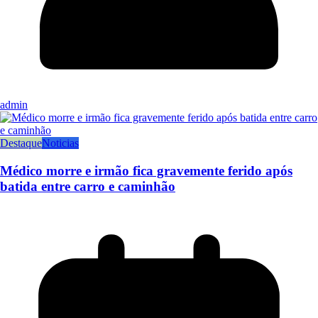
admin
Destaque
Noticias
Médico morre e irmão fica gravemente ferido após
batida entre carro e caminhão