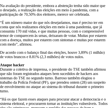
Na avaliação do presidente, embora a abstenção tenha sido maior que
o desejado, a realização das eleições em meio à pandemia, com a
participação de 70,50% dos eleitores, merece ser celebrada.
“É um número maior do que nós desejaríamos, mas é preciso ter em
conta que nós realizamos eleições em meio à uma pandemia, que já
consumiu 170 mil vidas, e que muitas pessoas, com o compreensível
temor de comparecem às urnas, deixaram de votar. Muitas por estarem
com a doença, muitos por estarem com sintomas e muitas por estarem
com medo”, afirmou.
De acordo com o balanço final das eleições, houve 3,89% (1 milhão)
de votos brancos e 8.81% (2,3 milhões) de votos nulos.
Ataque hacker
Durante a coletiva de imprensa, o presidente do TSE também afirmou
que não foram registrados ataques bem sucedidos de hackers aos
sistemas do TSE no segundo turno. Barroso também elogiou o
trabalho da Polícia Federal (PF), que prendeu ontem (28) um suspeito
de envolvimento no ataque ao sistema do tribunal durante o primeiro
turno.
“Há os que fazem esses ataques para procurar atacar a democracia e o
sistema eleitoral, e procurarem tornar as instituições vulneráveis. Todos
eles são criminosos, merecem o repúdio das pessoas de bem e