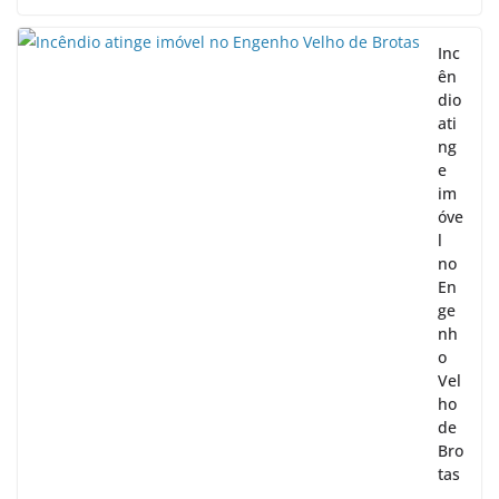
Inc
ên
dio
ati
ng
e
im
óve
l
no
En
ge
nh
o
Vel
ho
de
Bro
tas