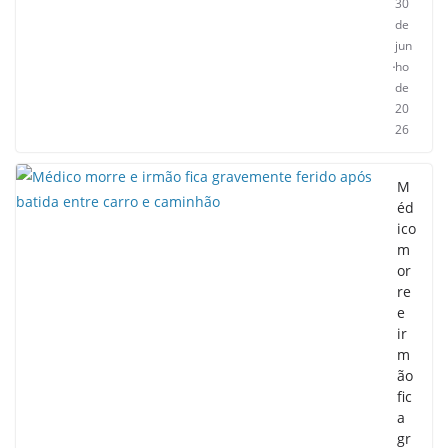
30
de
jun
ho
de
20
26
M
éd
ico
m
or
re
e
ir
m
ão
fic
a
gr