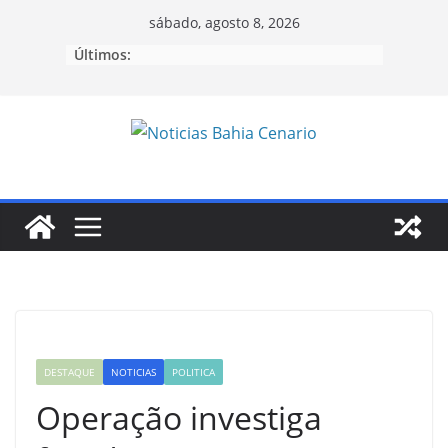
Pular
sábado, agosto 8, 2026
para
Últimos:
o
conteúdo
DESTAQUE
NOTICIAS
POLITICA
Operação investiga