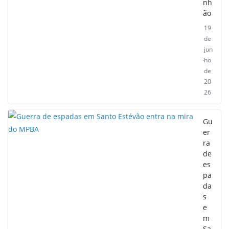
nh
ão
19
de
jun
ho
de
20
26
Gu
er
ra
de
es
pa
da
s
e
m
Sa