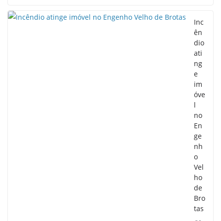
Inc
ên
dio
ati
ng
e
im
óve
l
no
En
ge
nh
o
Vel
ho
de
Bro
tas