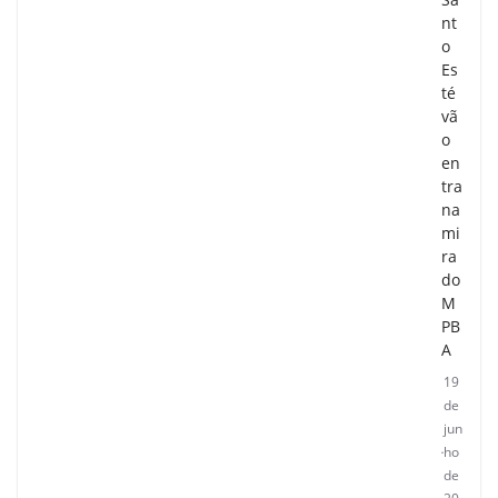
nt
o
Es
té
vã
o
en
tra
na
mi
ra
do
M
PB
A
19
de
jun
ho
de