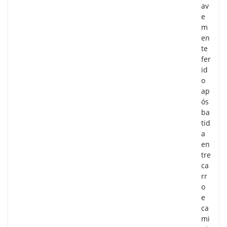
av
e
m
en
te
fer
id
o
ap
ós
ba
tid
a
en
tre
ca
rr
o
e
ca
mi