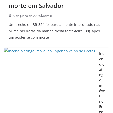
morte em Salvador
30 de junho de 2026
admin
Um trecho da BR-324 foi parcialmente interditado nas
primeiras horas da manhã desta terça-feira (30), após
um acidente com morte
Inc
ên
dio
ati
ng
e
im
óve
l
no
En
ge