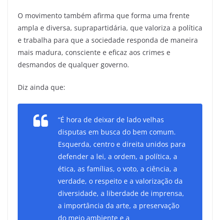
O movimento também afirma que forma uma frente
ampla e diversa, suprapartidária, que valoriza a política
e trabalha para que a sociedade responda de maneira
mais madura, consciente e eficaz aos crimes e
desmandos de qualquer governo.
Diz ainda que:
“É hora de deixar de lado velhas
disputas em busca do bem comum.
Esquerda, centro e direita unidos para
defender a lei, a ordem, a política, a
ética, as famílias, o voto, a ciência, a
verdade, o respeito e a valorização da
diversidade, a liberdade de imprensa,
a importância da arte, a preservação
do meio ambiente e a