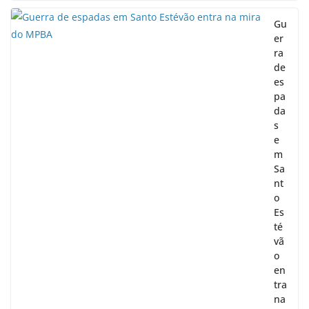
Gu
er
ra
de
es
pa
da
s
e
m
Sa
nt
o
Es
té
vã
o
en
tra
na