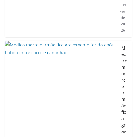
jun
ho
de
20
26
M
éd
ico
m
or
re
e
ir
m
ão
fic
a
gr
av