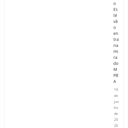
o
Es
té
vã
o
en
tra
na
mi
ra
do
M
PB
A
19
de
jun
ho
de
20
26