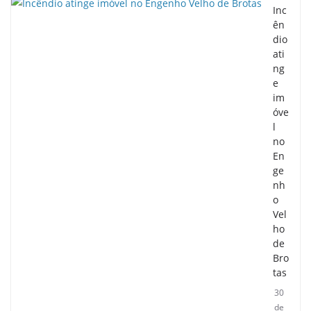
Inc
ên
dio
ati
ng
e
im
óve
l
no
En
ge
nh
o
Vel
ho
de
Bro
tas
30
de