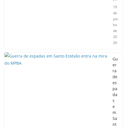
19
de
jun
ho
de
20
26
Gu
er
ra
de
es
pa
da
s
e
m
Sa
nt