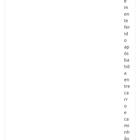
e
m
en
te
fer
id
o
ap
ós
ba
tid
a
en
tre
ca
rr
o
e
ca
mi
nh
ão