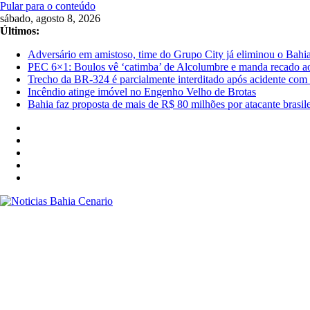
Pular para o conteúdo
sábado, agosto 8, 2026
Últimos:
Adversário em amistoso, time do Grupo City já eliminou o Bahi
PEC 6×1: Boulos vê ‘catimba’ de Alcolumbre e manda recado a
Trecho da BR-324 é parcialmente interditado após acidente com
Incêndio atinge imóvel no Engenho Velho de Brotas
Bahia faz proposta de mais de R$ 80 milhões por atacante brasile