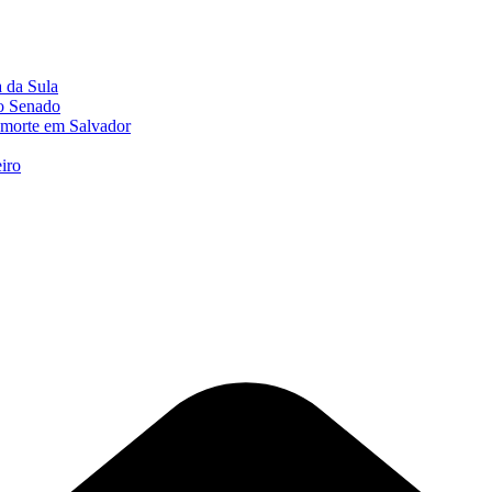
a da Sula
o Senado
 morte em Salvador
iro