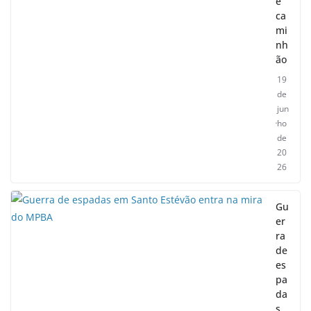
e
ca
mi
nh
ão
19
de
jun
ho
de
20
26
Gu
er
ra
de
es
pa
da
s