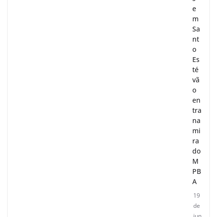
e
m
Sa
nt
o
Es
té
vã
o
en
tra
na
mi
ra
do
M
PB
A
19
de
jun