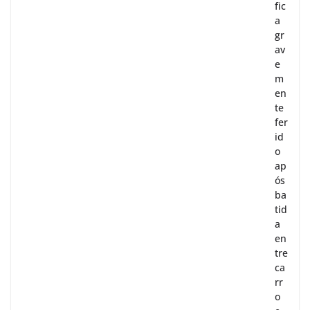
fic
a
gr
av
e
m
en
te
fer
id
o
ap
ós
ba
tid
a
en
tre
ca
rr
o