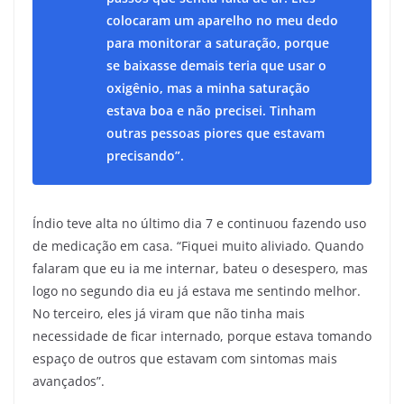
colocaram um aparelho no meu dedo
para monitorar a saturação, porque
se baixasse demais teria que usar o
oxigênio, mas a minha saturação
estava boa e não precisei. Tinham
outras pessoas piores que estavam
precisando”.
Índio teve alta no último dia 7 e continuou fazendo uso
de medicação em casa. “Fiquei muito aliviado. Quando
falaram que eu ia me internar, bateu o desespero, mas
logo no segundo dia eu já estava me sentindo melhor.
No terceiro, eles já viram que não tinha mais
necessidade de ficar internado, porque estava tomando
espaço de outros que estavam com sintomas mais
avançados”.