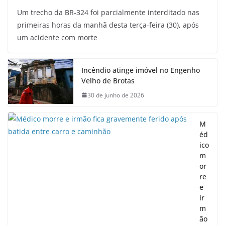
Um trecho da BR-324 foi parcialmente interditado nas
primeiras horas da manhã desta terça-feira (30), após
um acidente com morte
Incêndio atinge imóvel no Engenho
Velho de Brotas
30 de junho de 2026
M
éd
ico
m
or
re
e
ir
m
ão