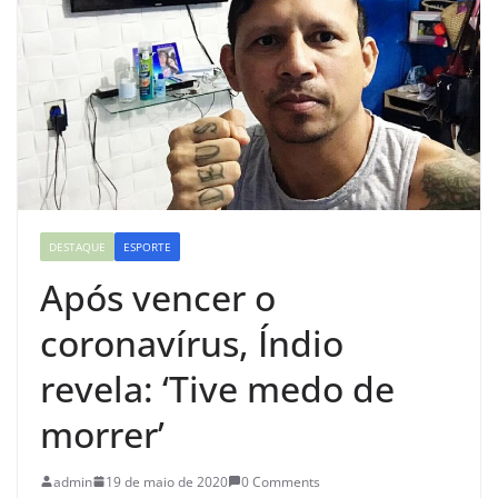
DESTAQUE
ESPORTE
Após vencer o
coronavírus, Índio
revela: ‘Tive medo de
morrer’
admin
19 de maio de 2020
0 Comments