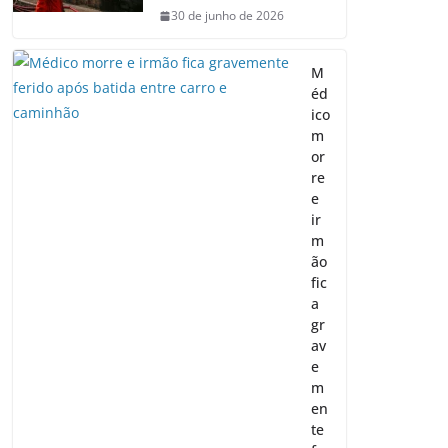
30 de junho de 2026
M
éd
ico
m
or
re
e
ir
m
ão
fic
a
gr
av
e
m
en
te