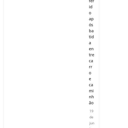
fer
id
o
ap
ós
ba
tid
a
en
tre
ca
rr
o
e
ca
mi
nh
ão
19
de
jun