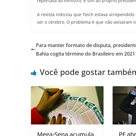
reportava ao ministro, e sim ao próprio presiden
A revista noticiou que Teich estava arrependido 
ser o cérebro. O problema é que não avisaram o c
Para manter formato de disputa, president
Bahia cogita término do Brasileiro em 2021
Você pode gostar també
Mega-Sena acumula
PF abr