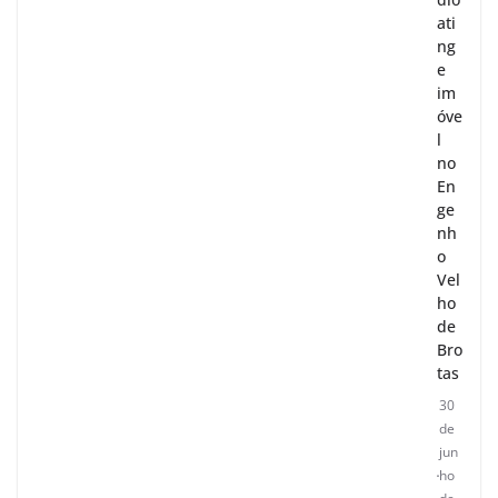
ati
ng
e
im
óve
l
no
En
ge
nh
o
Vel
ho
de
Bro
tas
30
de
jun
ho