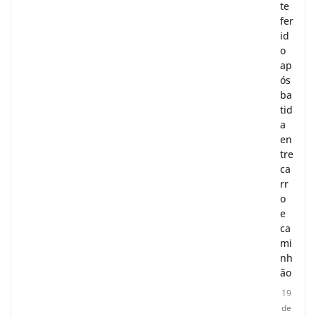
te
fer
id
o
ap
ós
ba
tid
a
en
tre
ca
rr
o
e
ca
mi
nh
ão
19
de