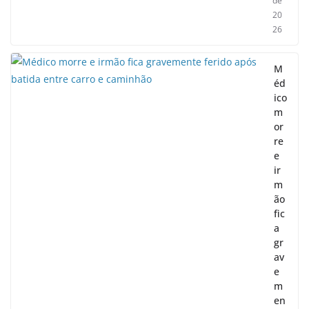
de
20
26
M
éd
ico
m
or
re
e
ir
m
ão
fic
a
gr
av
e
m
en