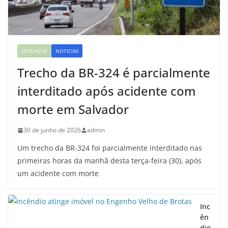
DESTAQUE
NOTICIAS
Trecho da BR-324 é parcialmente
interditado após acidente com
morte em Salvador
30 de junho de 2026
admin
Um trecho da BR-324 foi parcialmente interditado nas
primeiras horas da manhã desta terça-feira (30), após
um acidente com morte
Inc
ên
dio