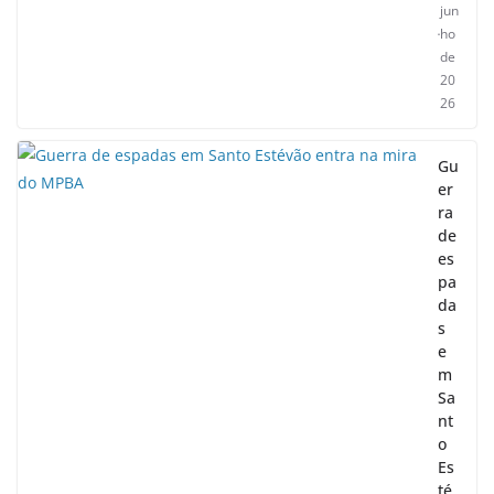
jun
ho
de
20
26
Gu
er
ra
de
es
pa
da
s
e
m
Sa
nt
o
Es
té