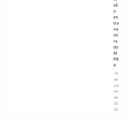
vã
o
en
tra
na
mi
ra
do
M
PB
A
19
de
jun
ho
de
20
26