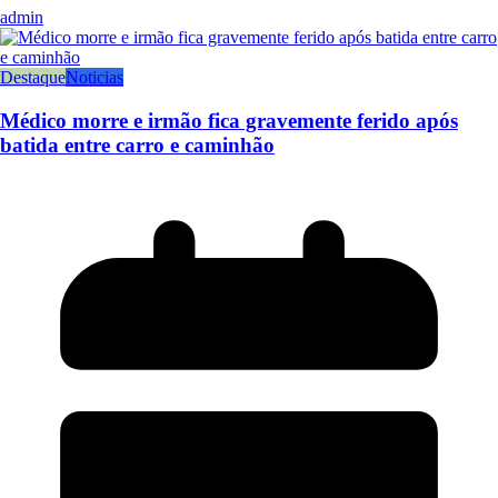
admin
Destaque
Noticias
Médico morre e irmão fica gravemente ferido após
batida entre carro e caminhão