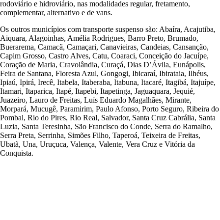
rodoviário e hidroviário, nas modalidades regular, fretamento,
complementar, alternativo e de vans.
Os outros municípios com transporte suspenso são: Abaíra, Acajutiba,
Aiquara, Alagoinhas, Amélia Rodrigues, Barro Preto, Brumado,
Buerarema, Camacã, Camaçari, Canavieiras, Candeias, Cansanção,
Capim Grosso, Castro Alves, Catu, Coaraci, Conceição do Jacuípe,
Coração de Maria, Cravolândia, Curaçá, Dias D’Ávila, Eunápolis,
Feira de Santana, Floresta Azul, Gongogi, Ibicaraí, Ibirataia, Ilhéus,
Ipiaú, Ipirá, Irecê, Itabela, Itaberaba, Itabuna, Itacaré, Itagibá, Itajuípe,
Itamari, Itaparica, Itapé, Itapebi, Itapetinga, Jaguaquara, Jequié,
Juazeiro, Lauro de Freitas, Luís Eduardo Magalhães, Mirante,
Morpará, Mucugê, Paramirim, Paulo Afonso, Porto Seguro, Ribeira do
Pombal, Rio do Pires, Rio Real, Salvador, Santa Cruz Cabrália, Santa
Luzia, Santa Teresinha, São Francisco do Conde, Serra do Ramalho,
Serra Preta, Serrinha, Simões Filho, Taperoá, Teixeira de Freitas,
Ubatã, Una, Uruçuca, Valença, Valente, Vera Cruz e Vitória da
Conquista.