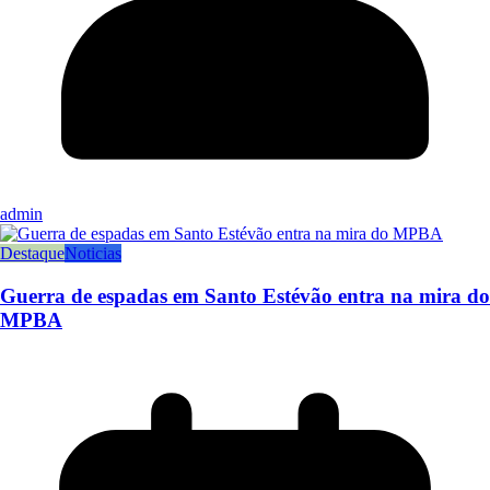
admin
Destaque
Noticias
Guerra de espadas em Santo Estévão entra na mira do
MPBA